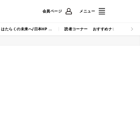
会員ページ
メニュー
はたらくの未来へ/日本HP
読者コーナー
おすすめナビ
マイナビB