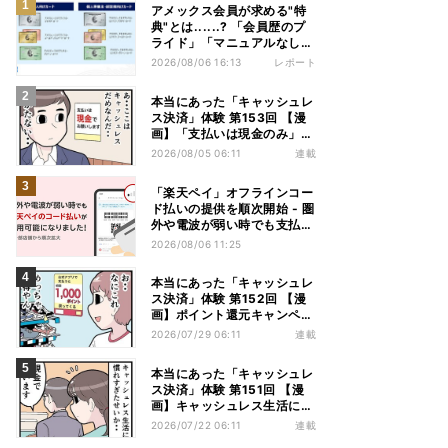
アメックス会員が求める"特
典"とは......? 「会員歴のプ
ライド」「マニュアルなしの
コンシェルジュ」など担当者
2026/08/06 16:13
レポート
から聞いた"裏話"も
本当にあった「キャッシュレ
ス決済」体験 第153回 【漫
画】「支払いは現金のみ」と
分かっていたのに……会計で
2026/08/05 06:11
連載
反射的に出してしまったもの
は
「楽天ペイ」オフラインコー
ド払いの提供を順次開始 - 圏
外や電波が弱い時でも支払い
可能に
2026/08/06 11:25
本当にあった「キャッシュレ
ス決済」体験 第152回 【漫
画】ポイント還元キャンペー
ンにつられてアプリを入れた
2026/07/29 06:11
連載
結果……お得を逃したまさか
の理由
本当にあった「キャッシュレ
ス決済」体験 第151回 【漫
画】キャッシュレス生活に慣
れすぎた結果…現金払いの人
2026/07/22 06:11
連載
を見ると「理由」を推理して