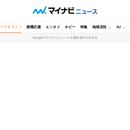
ワーク＆ライフ
就職応援
エンタメ
ホビー
特集
地域活性
IIJ
Googleでマイナビニュースを優先表示する方法