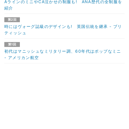
AラインのミニやCA泣かせの制服も! ANA歴代の全制服を
紹介
第2回
時にはヴォーグ誌級のデザインも! 英国伝統を継承 - ブリ
ティッシュ
第1回
初代はマニッシュなミリタリー調、60年代はポップなミニ
- アメリカン航空