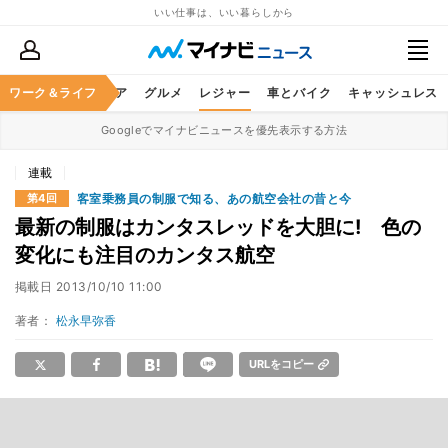
いい仕事は、いい暮らしから
暮らし
ワーク＆ライフ
ヘルスケア
グルメ
レジャー
車とバイク
キャッシュレス
Googleでマイナビニュースを優先表示する方法
連載
客室乗務員の制服で知る、あの航空会社の昔と今
第4回
最新の制服はカンタスレッドを大胆に! 色の
変化にも注目のカンタス航空
掲載日
2013/10/10 11:00
著者：
松永早弥香
URLをコピー