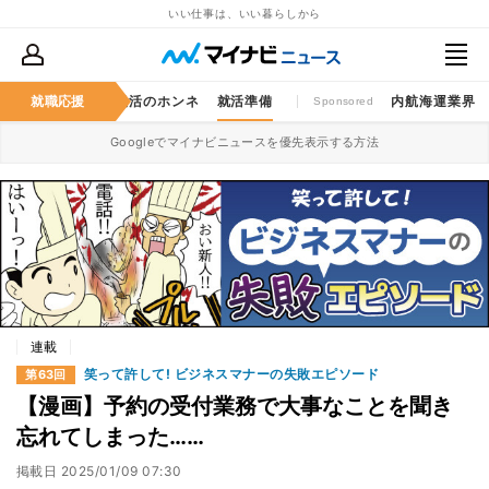
いい仕事は、いい暮らしから
仕事のゲンバ
就職応援
就活のホンネ
就活準備
内航海運業界
Sponsored
Googleでマイナビニュースを優先表示する方法
連載
笑って許して! ビジネスマナーの失敗エピソード
第63回
【漫画】予約の受付業務で大事なことを聞き
忘れてしまった……
掲載日
2025/01/09 07:30