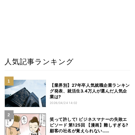
人気記事ランキング
【業界別】27年卒人気就職企業ランキン
グ発表、就活生3.4万人が選んだ人気企
業は?
2026/04/24 14:02
笑って許して! ビジネスマナーの失敗エ
ピソード 第125回 【漫画】難しすぎる?
顧客の社名が覚えられない……