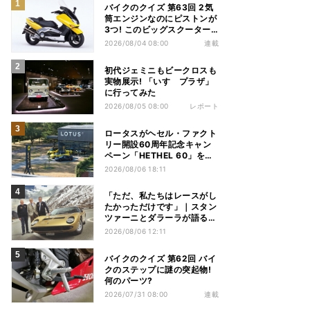
バイクのクイズ 第63回 2気
筒エンジンなのにピストンが
3つ! このビッグスクーター
の名前は?
2026/08/04 08:00
連載
初代ジェミニもビークロスも
実物展示! 「いすゞプラザ」
に行ってみた
2026/08/05 08:00
レポート
ロータスがヘセル・ファクト
リー開設60周年記念キャン
ペーン「HETHEL 60」を実
施
2026/08/06 18:11
「ただ、私たちはレースがし
たかっただけです」｜スタン
ツァーニとダラーラが語る、
ミウラ誕生のとき【前編】
2026/08/06 12:11
バイクのクイズ 第62回 バイ
クのステップに謎の突起物!
何のパーツ?
2026/07/31 08:00
連載