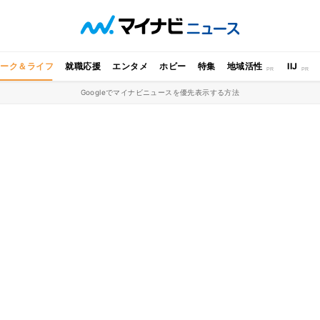
ワーク＆ライフ
就職応援
エンタメ
ホビー
特集
地域活性
IIJ
Googleでマイナビニュースを優先表示する方法