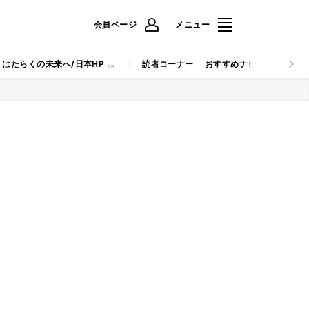
会員ページ
メニュー
はたらくの未来へ/日本HP
読者コーナー
おすすめナビ
マイナビB