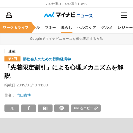
いい仕事は、いい暮らしから
ャリア
ワーク＆ライフ
ビジネススキル
マネー
暮らし
ヘルスケア
グルメ
レジャー
Googleでマイナビニュースを優先表示する方法
連載
新社会人のための行動経済学
第7回
「先着限定割引」による心理メカニズムを解
説
掲載日
2019/05/10 11:00
著者：
内山貴博
URLをコピー