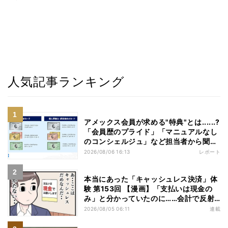
人気記事ランキング
アメックス会員が求める"特典"とは......?
「会員歴のプライド」「マニュアルなし
のコンシェルジュ」など担当者から聞い
た"裏話"も
2026/08/06 16:13
レポート
本当にあった「キャッシュレス決済」体
験 第153回 【漫画】「支払いは現金の
み」と分かっていたのに……会計で反射
的に出してしまったものは
2026/08/05 06:11
連載