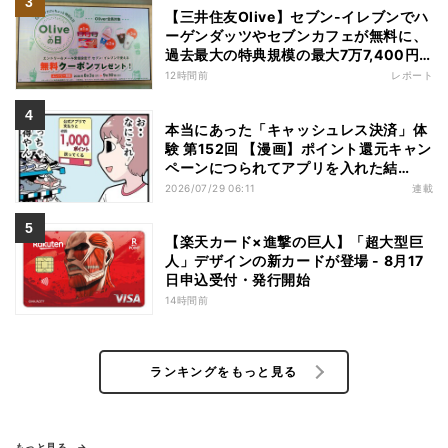
【三井住友Olive】セブン-イレブンでハ
ーゲンダッツやセブンカフェが無料に、
過去最大の特典規模の最大7万7,400円
相当がもらえるキャンペーンも - 夏休み
12時間前
レポート
の"酷暑出費"を応援
本当にあった「キャッシュレス決済」体
験 第152回 【漫画】ポイント還元キャン
ペーンにつられてアプリを入れた結
果……お得を逃したまさかの理由
2026/07/29 06:11
連載
【楽天カード×進撃の巨人】「超大型巨
人」デザインの新カードが登場 - 8月17
日申込受付・発行開始
14時間前
ランキングをもっと見る
もっと見る