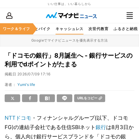
いい仕事は、いい暮らしから
ルメ
ワーク＆ライフ
レジャー
車とバイク
キャッシュレス
次世代教育
ふるさと納税
Googleでマイナビニュースを優先表示する方法
「ドコモの銀行」8月誕生へ - 銀行サービスの
利用でdポイントがたまる
掲載日
2026/07/09 17:16
著者：
Yumi's life
URLをコピー
NTTドコモ
・フィナンシャルグループ(以下、ドコモ
FG)の連結子会社である住信SBIネット
銀行
は8月3日か
ら、個人向け銀行サービスブランドを「ドコモの銀