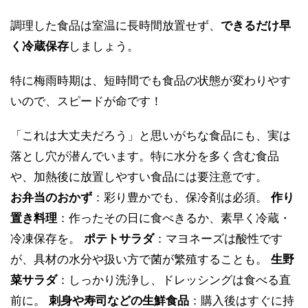
調理した食品は室温に長時間放置せず、
できるだけ早
く冷蔵保存
しましょう。
特に梅雨時期は、短時間でも食品の状態が変わりやす
いので、スピードが命です！
「これは大丈夫だろう」と思いがちな食品にも、実は
落とし穴が潜んでいます。特に水分を多く含む食品
や、加熱後に放置しやすい食品には要注意です。
お弁当のおかず
：彩り豊かでも、保冷剤は必須。
作り
置き料理
：作ったその日に食べきるか、素早く冷蔵・
冷凍保存を。
ポテトサラダ
：マヨネーズは酸性です
が、具材の水分や扱い方で菌が繁殖することも。
生野
菜サラダ
：しっかり洗浄し、ドレッシングは食べる直
前に。
刺身や寿司などの生鮮食品
：購入後はすぐに持