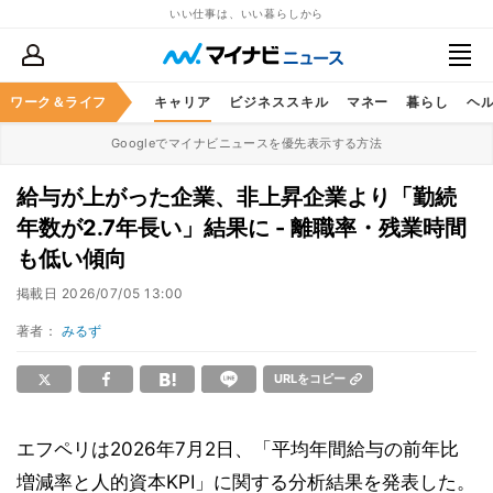
いい仕事は、いい暮らしから
ワーク＆ライフ
キャリア
ビジネススキル
マネー
暮らし
ヘ
Googleでマイナビニュースを優先表示する方法
給与が上がった企業、非上昇企業より「勤続
年数が2.7年長い」結果に - 離職率・残業時間
も低い傾向
掲載日
2026/07/05 13:00
著者：
みるず
URLをコピー
エフペリは2026年7月2日、「平均年間給与の前年比
増減率と人的資本KPI」に関する分析結果を発表した。