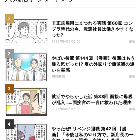
非正規雇用にまつわる実話 第60回 コン
プラ時代の今、派遣社員は働きやすくな
った?
2026/08/06 08:00
連載
やばい後輩 第144回 【漫画】後輩はもう
帰る気だった!? 夏の外回りで価値観の違
いを実感
16時間前
連載
就活でやらかした話 第88回 面接に母親
が乱入……面接官の一言に救われた理由
2026/08/06 06:33
連載
やったぜ! リベンジ退職 第42回 【漫
画】「今後は私のやり方で」新店長の一