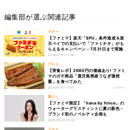
編集部が選ぶ関連記事
マネー
【ファミマ】楽天「SPU」条件達成＆楽
天ペイでの支払いで「ファミチキ」がも
らえるキャンペーン - 7月31日まで実施
2026/07/01 11:06
グルメ
【実食レポ】2680円の価値あり! ファミ
マのガチ商品「鹿児島県産うなぎ蒲焼
重」を食べてみた
2026/07/01 11:03
レポート
暮らし
【ファミマ限定】「hana by hince」の
ウォーターグラスティントに夏の新色 -
ブランド初のノベルティ企画も
2026/06/30 15:06
グルメ