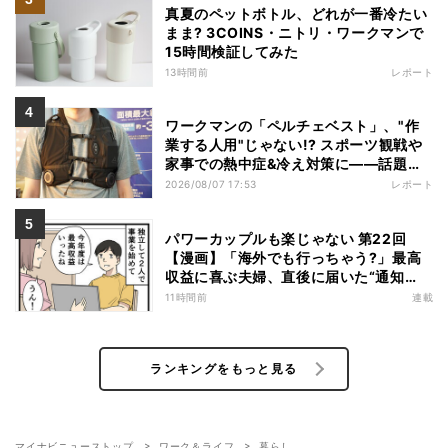
真夏のペットボトル、どれが一番冷たい
まま? 3COINS・ニトリ・ワークマンで
15時間検証してみた
13時間前
レポート
ワークマンの「ペルチェベスト」、"作
業する人用"じゃない!? スポーツ観戦や
家事での熱中症&冷え対策に――話題の
商品を徹底検証
2026/08/07 17:53
レポート
パワーカップルも楽じゃない 第22回
【漫画】「海外でも行っちゃう?」最高
収益に喜ぶ夫婦、直後に届いた“通知
書”で現実に戻された
11時間前
連載
ランキングをもっと見る
マイナビニューストップ
ワーク＆ライフ
暮らし