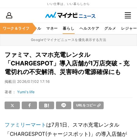
いい仕事は、いい暮らしから
ャリア
ワーク＆ライフ
ビジネススキル
マネー
暮らし
ヘルスケア
グルメ
レジャー
Googleでマイナビニュースを優先表示する方法
ファミマ、スマホ充電レンタル
「CHARGESPOT」導入店舗が1万店突破 - 充
電切れの不安解消、災害時の電源確保にも
掲載日
2026/07/02 17:16
著者：
Yumi's life
URLをコピー
ファミリーマート
は7月1日、スマホ充電レンタル
「CHARGESPOT(チャージスポット)」の導入店舗が