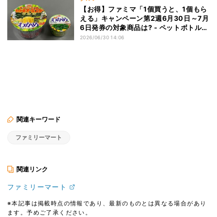
【お得】ファミマ「1個買うと、1個もら
える」キャンペーン第2週6月30日～7月
6日発券の対象商品は? - ペットボトル天
然水やわかめラーメンなど
2026/06/30 14:06
関連キーワード
ファミリーマート
関連リンク
ファミリーマート
※本記事は掲載時点の情報であり、最新のものとは異なる場合があり
ます。予めご了承ください。