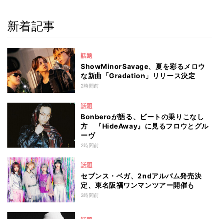
新着記事
話題
ShowMinorSavage、夏を彩るメロウ
な新曲「Gradation」リリース決定
2時間前
話題
Bonberoが語る、ビートの乗りこなし
方 『HideAway』に見るフロウとグル
ーヴ
2時間前
話題
セブンス・ベガ、2ndアルバム発売決
定、東名阪福ワンマンツアー開催も
3時間前