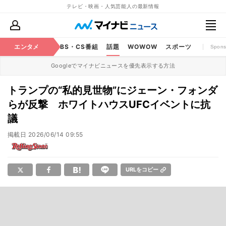
テレビ・映画・人気芸能人の最新情報
映画
エンタメ
YouTube
BS・CS番組
話題
WOWOW
スポーツ
Spons
Googleでマイナビニュースを優先表示する方法
トランプの“私的見世物”にジェーン・フォンダ
らが反撃 ホワイトハウスUFCイベントに抗
議
掲載日
2026/06/14 09:55
URLをコピー