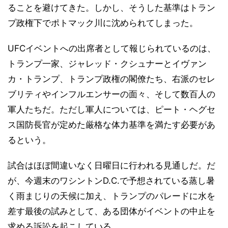
ることを避けてきた。しかし、そうした基準はトラン
プ政権下でポトマック川に沈められてしまった。
UFCイベントへの出席者として報じられているのは、
トランプ一家、ジャレッド・クシュナーとイヴァン
カ・トランプ、トランプ政権の閣僚たち、右派のセレ
ブリティやインフルエンサーの面々、そして数百人の
軍人たちだ。ただし軍人については、ピート・ヘグセ
ス国防長官が定めた厳格な体力基準を満たす必要があ
るという。
試合はほぼ間違いなく日曜日に行われる見通しだ。だ
が、今週末のワシントンD.C.で予想されている蒸し暑
く雨まじりの天候に加え、トランプのパレードに水を
差す最後の試みとして、ある団体がイベントの中止を
求める訴訟を起こしている。