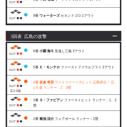
OUT
9番
ワォーターズ
セカンドゴロ 1アウト
OUT
3回表 広島の攻撃
6番
小園 海斗
見逃し三振 3アウト
OUT
5番
Ｅ・モンテロ
ファーストファウルフライ 2アウト
OUT
4番
坂倉 将吾
ライトツーベースヒット 広島得点！ 広
OUT
1-0 楽 ランナー：2、3塁
広1-0楽
3番
Ｓ・ファビアン
ファーストヒット ランナー：1、2
塁
OUT
2番
菊池 涼介
フォアボール ランナー：1塁
OUT