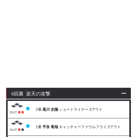
6回裏 楽天の攻撃
2番
黒川 史陽
ショートライナー 3アウト
OUT
1番
平良 竜哉
キャッチャーファウルフライ 2アウト
OUT