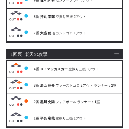
9番
佐々木 泰
センターフライ 3アウト
OUT
8番
持丸 泰輝
空振り三振 2アウト
OUT
7番
大盛 穂
セカンドゴロ 1アウト
OUT
1回裏 楽天の攻撃
4番
Ｃ・マッカスカー
空振り三振 3アウト
OUT
3番
辰己 涼介
ファーストゴロ 2アウト ランナー：2塁
OUT
2番
黒川 史陽
フォアボール ランナー：1塁
OUT
1番
平良 竜哉
空振り三振 1アウト
OUT