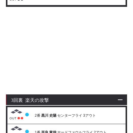
3回裏 楽天の攻撃
2番
黒川 史陽
センターフライ 3アウト
OUT
1番
平良 竜哉
サードファウルフライ 2アウト