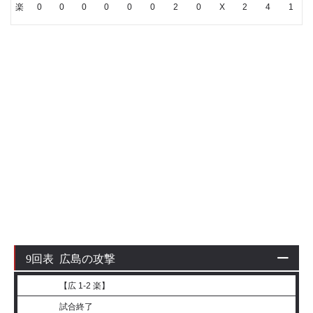
楽
0
0
0
0
0
0
2
0
X
2
4
1
9回表 広島の攻撃
【広 1-2 楽】
試合終了