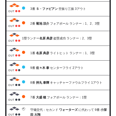
3番
Ｓ・ファビアン
空振り三振 3アウト
OUT
2番
菊池 涼介
フォアボール ランナー：1、2、3塁
OUT
1塁ランナー
名原 典彦
盗塁成功 ランナー：2、3塁
OUT
1番
名原 典彦
ライトヒット ランナー：1、3塁
OUT
9番
佐々木 泰
センターフライ 2アウト
OUT
8番
持丸 泰輝
キャッチャーファウルフライ 1アウト
OUT
7番
大盛 穂
フォアボール ランナー：1塁
OUT
守備交代：セカンド
ワォーターズ
に代わって 9番
小深
田 大翔
OUT