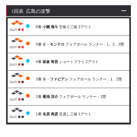
1回表 広島の攻撃
6番
小園 海斗
空振り三振 3アウト
OUT
5番
Ｅ・モンテロ
フォアボール ランナー：1、2、3塁
OUT
4番
坂倉 将吾
ショートフライ 2アウト
OUT
3番
Ｓ・ファビアン
フォアボール ランナー：1、2塁
OUT
2番
菊池 涼介
フォアボール ランナー：1塁
OUT
1番
名原 典彦
見逃し三振 1アウト
OUT