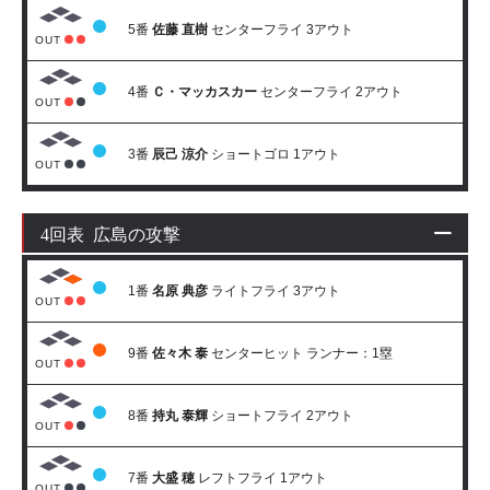
5番
佐藤 直樹
センターフライ 3アウト
OUT
4番
Ｃ・マッカスカー
センターフライ 2アウト
OUT
3番
辰己 涼介
ショートゴロ 1アウト
OUT
4回表 広島の攻撃
1番
名原 典彦
ライトフライ 3アウト
OUT
9番
佐々木 泰
センターヒット ランナー：1塁
OUT
8番
持丸 泰輝
ショートフライ 2アウト
OUT
7番
大盛 穂
レフトフライ 1アウト
OUT