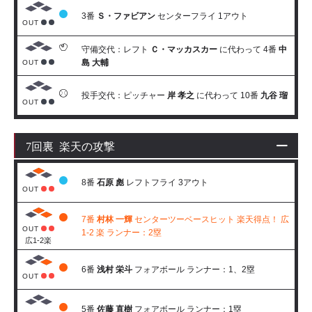
3番
Ｓ・ファビアン
センターフライ 1アウト
OUT
守備交代：レフト
Ｃ・マッカスカー
に代わって 4番
中
島 大輔
OUT
投手交代：ピッチャー
岸 孝之
に代わって 10番
九谷 瑠
OUT
7回裏 楽天の攻撃
8番
石原 彪
レフトフライ 3アウト
OUT
7番
村林 一輝
センターツーベースヒット 楽天得点！ 広
OUT
1-2 楽 ランナー：2塁
広1-2楽
6番
浅村 栄斗
フォアボール ランナー：1、2塁
OUT
5番
佐藤 直樹
フォアボール ランナー：1塁