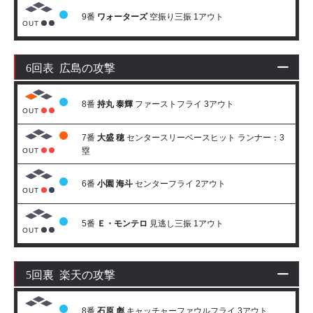
9番
ワォーターズ
空振り三振 1アウト
OUT
6回表 広島の攻撃
8番
持丸 泰輝
ファーストフライ 3アウト
OUT
7番
大盛 穂
センタースリーベースヒット ランナー：3
塁
OUT
6番
小園 海斗
センターフライ 2アウト
OUT
5番
Ｅ・モンテロ
見逃し三振 1アウト
OUT
5回裏 楽天の攻撃
8番
石原 彪
キャッチャーファウルフライ 3アウト