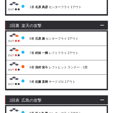
1番
名原 典彦
センターフライ 1アウト
OUT
2回裏 楽天の攻撃
8番
石原 彪
センターフライ 3アウト
OUT
7番
村林 一輝
レフトフライ 2アウト
OUT
6番
浅村 栄斗
レフトヒット ランナー：1塁
OUT
5番
佐藤 直樹
サードゴロ 1アウト
OUT
2回表 広島の攻撃