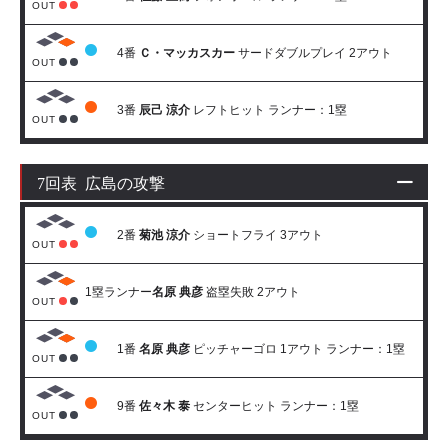
OUT
4番
Ｃ・マッカスカー
サードダブルプレイ 2アウト
OUT
3番
辰己 涼介
レフトヒット ランナー：1塁
OUT
7回表 広島の攻撃
2番
菊池 涼介
ショートフライ 3アウト
OUT
1塁ランナー
名原 典彦
盗塁失敗 2アウト
OUT
1番
名原 典彦
ピッチャーゴロ 1アウト ランナー：1塁
OUT
9番
佐々木 泰
センターヒット ランナー：1塁
OUT