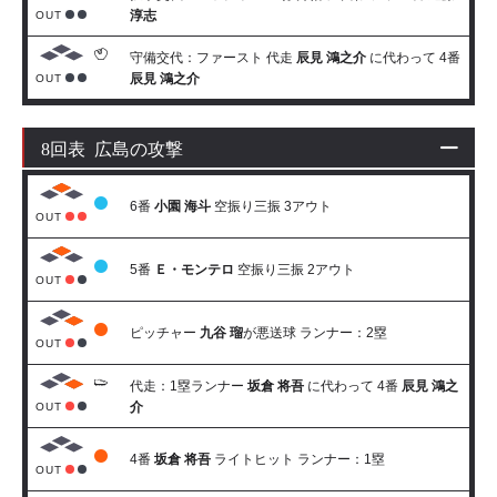
淳志
OUT
守備交代：ファースト 代走
辰見 鴻之介
に代わって 4番
辰見 鴻之介
OUT
8回表 広島の攻撃
6番
小園 海斗
空振り三振 3アウト
OUT
5番
Ｅ・モンテロ
空振り三振 2アウト
OUT
ピッチャー
九谷 瑠
が悪送球 ランナー：2塁
OUT
代走：1塁ランナー
坂倉 将吾
に代わって 4番
辰見 鴻之
介
OUT
4番
坂倉 将吾
ライトヒット ランナー：1塁
OUT