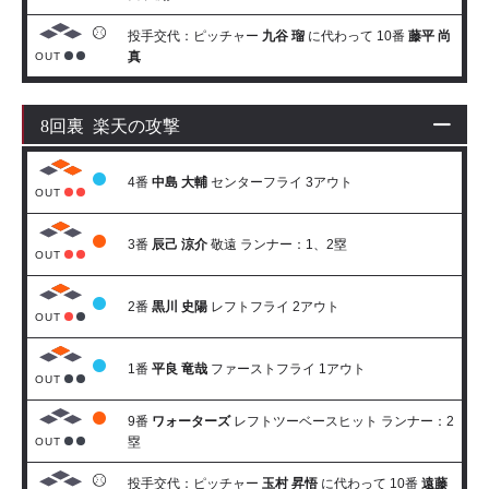
投手交代：ピッチャー
九谷 瑠
に代わって 10番
藤平 尚
真
OUT
8回裏 楽天の攻撃
4番
中島 大輔
センターフライ 3アウト
OUT
3番
辰己 涼介
敬遠 ランナー：1、2塁
OUT
2番
黒川 史陽
レフトフライ 2アウト
OUT
1番
平良 竜哉
ファーストフライ 1アウト
OUT
9番
ワォーターズ
レフトツーベースヒット ランナー：2
塁
OUT
投手交代：ピッチャー
玉村 昇悟
に代わって 10番
遠藤