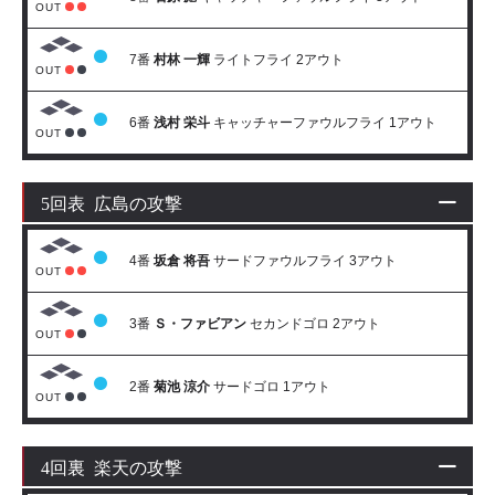
OUT
7番
村林 一輝
ライトフライ 2アウト
OUT
6番
浅村 栄斗
キャッチャーファウルフライ 1アウト
OUT
5回表 広島の攻撃
4番
坂倉 将吾
サードファウルフライ 3アウト
OUT
3番
Ｓ・ファビアン
セカンドゴロ 2アウト
OUT
2番
菊池 涼介
サードゴロ 1アウト
OUT
4回裏 楽天の攻撃