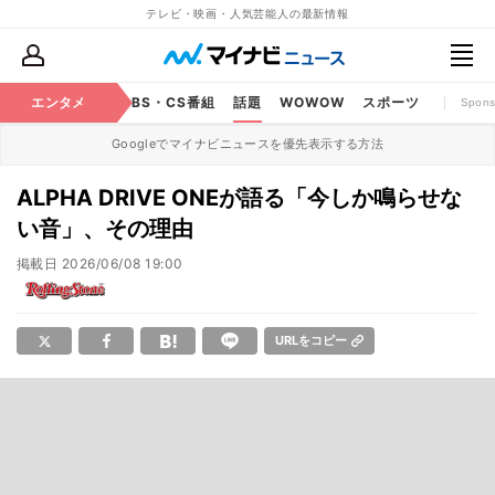
テレビ・映画・人気芸能人の最新情報
映画
エンタメ
YouTube
BS・CS番組
話題
WOWOW
スポーツ
Spons
Googleでマイナビニュースを優先表示する方法
ALPHA DRIVE ONEが語る「今しか鳴らせな
い音」、その理由
掲載日
2026/06/08 19:00
URLをコピー