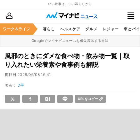
いい仕事は、いい暮らしから
ジネススキル
ワーク＆ライフ
マネー
暮らし
ヘルスケア
グルメ
レジャー
車とバイ
Googleでマイナビニュースを優先表示する方法
風邪のときにダメな食べ物・飲み物一覧｜取
り入れたい栄養素や食事例も解説
掲載日
2026/06/08 16:41
著者：
D平
URLをコピー