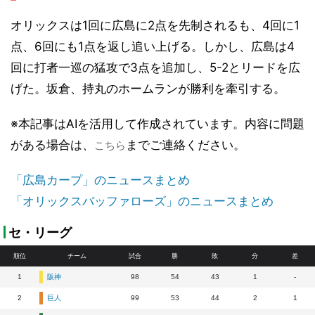
オリックスは1回に広島に2点を先制されるも、4回に1
点、6回にも1点を返し追い上げる。しかし、広島は4
回に打者一巡の猛攻で3点を追加し、5-2とリードを広
げた。坂倉、持丸のホームランが勝利を牽引する。
※本記事はAIを活用して作成されています。内容に問題
がある場合は、
までご連絡ください。
こちら
「広島カープ」のニュースまとめ
「オリックスバッファローズ」のニュースまとめ
セ・リーグ
順位
チーム
試合
勝
敗
分
差
1
阪神
98
54
43
1
-
2
巨人
99
53
44
2
1