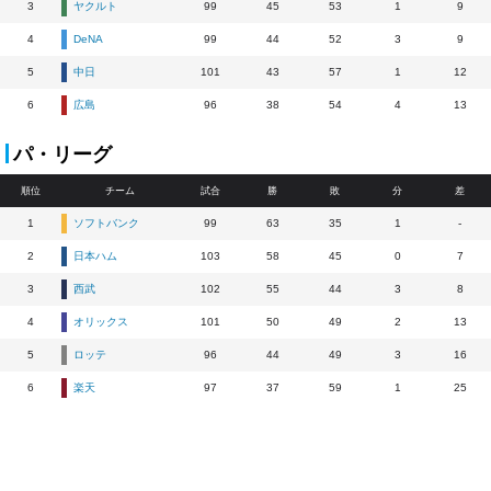
3
ヤクルト
99
45
53
1
9
4
DeNA
99
44
52
3
9
5
中日
101
43
57
1
12
6
広島
96
38
54
4
13
パ・リーグ
順位
チーム
試合
勝
敗
分
差
1
ソフトバンク
99
63
35
1
-
2
日本ハム
103
58
45
0
7
3
西武
102
55
44
3
8
4
オリックス
101
50
49
2
13
5
ロッテ
96
44
49
3
16
6
楽天
97
37
59
1
25