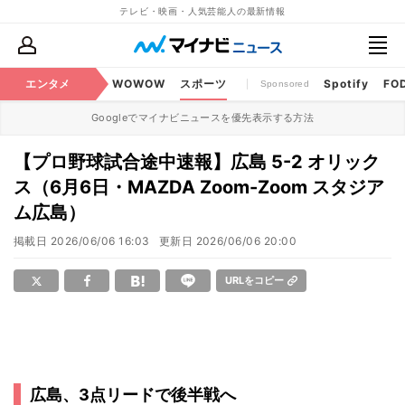
テレビ・映画・人気芸能人の最新情報
BS・CS番組
エンタメ
話題
WOWOW
スポーツ
Spotify
FO
Sponsored
Googleでマイナビニュースを優先表示する方法
【プロ野球試合途中速報】広島 5-2 オリック
ス（6月6日・MAZDA Zoom-Zoom スタジア
ム広島）
掲載日
2026/06/06 16:03
更新日
2026/06/06 20:00
URLをコピー
広島、3点リードで後半戦へ