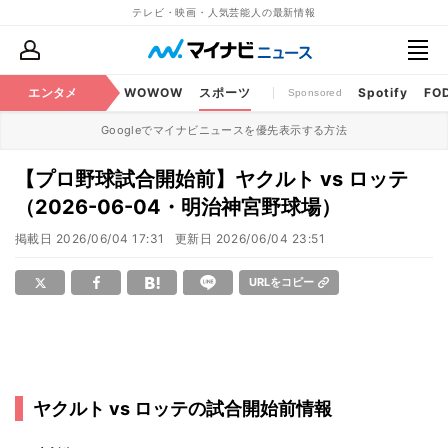
テレビ・映画・人気芸能人の最新情報
BS・CS番組
エンタメ
話題
WOWOW
スポーツ
Spotify
FO
Sponsored
Googleでマイナビニュースを優先表示する方法
【プロ野球試合開始前】ヤクルト vs ロッテ
（2026-06-04・明治神宮野球場）
掲載日
2026/06/04 17:31
更新日
2026/06/04 23:51
URLをコピー
ヤクルト vs ロッテの試合開始前情報