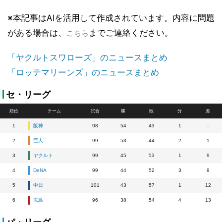
※本記事はAIを活用して作成されています。内容に問題
がある場合は、
までご連絡ください。
こちら
「ヤクルトスワローズ」のニュースまとめ
「ロッテマリーンズ」のニュースまとめ
セ・リーグ
順位
チーム
試合
勝
敗
分
差
1
阪神
98
54
43
1
-
2
巨人
99
53
44
2
1
3
ヤクルト
99
45
53
1
9
4
DeNA
99
44
52
3
9
5
中日
101
43
57
1
12
6
広島
96
38
54
4
13