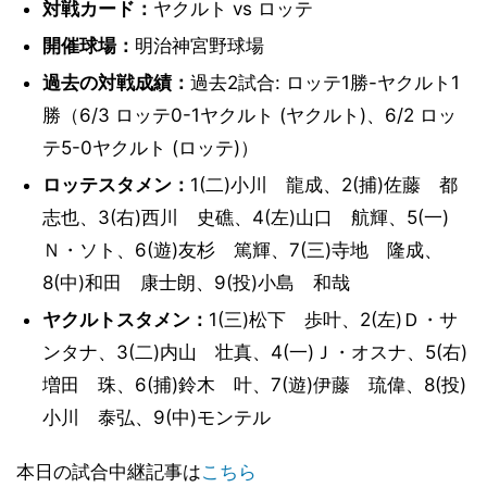
対戦カード：
ヤクルト vs ロッテ
開催球場：
明治神宮野球場
過去の対戦成績：
過去2試合: ロッテ1勝-ヤクルト1
勝（6/3 ロッテ0-1ヤクルト (ヤクルト)、6/2 ロッ
テ5-0ヤクルト (ロッテ)）
ロッテスタメン：
1(二)小川 龍成、2(捕)佐藤 都
志也、3(右)西川 史礁、4(左)山口 航輝、5(一)
Ｎ・ソト、6(遊)友杉 篤輝、7(三)寺地 隆成、
8(中)和田 康士朗、9(投)小島 和哉
ヤクルトスタメン：
1(三)松下 歩叶、2(左)Ｄ・サ
ンタナ、3(二)内山 壮真、4(一)Ｊ・オスナ、5(右)
増田 珠、6(捕)鈴木 叶、7(遊)伊藤 琉偉、8(投)
小川 泰弘、9(中)モンテル
本日の試合中継記事は
こちら