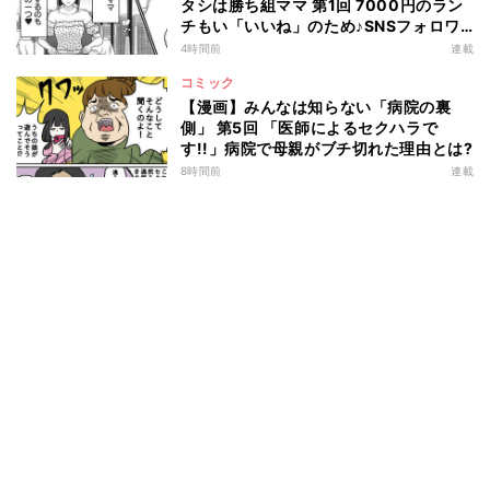
タシは勝ち組ママ 第1回 7000円のラン
チもい「いいね」のため♪SNSフォロワ
ー2万人の"キラキラママ"の生活とは?
4時間前
連載
コミック
【漫画】みんなは知らない「病院の裏
側」 第5回 「医師によるセクハラで
す!!」病院で母親がブチ切れた理由とは?
8時間前
連載