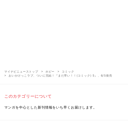
マイナビニューストップ
ホビー
コミック
おいかけっこラブ、ついに完結！『まだ早い！！(コミック) 5』、6/5発売
このカテゴリーについて
マンガを中心とした新刊情報をいち早くお届けします。