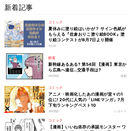
新着記事
コミック
夏休みに塗り絵はいかが？ サイン色紙が
もらえる『佐倉おりこ塗り絵BOOK』塗
り絵コンテストが8月7日より開催
3分前
鉄道
新幹線あるある? 第54回 【漫画】東京か
ら広島へ遠征…交通手段は?
2時間前
連載
コミック
アニメ・映画化したあの漫画が堂々の1
位に! 20代に人気の「LINEマンガ」7月
下旬ランキングベスト10
3時間前
レポート
コミック
【漫画】いいね依存の承認モンスター ワ