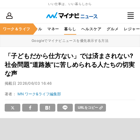
いい仕事は、いい暮らしから
ャリア
ワーク＆ライフ
ビジネススキル
マネー
暮らし
ヘルスケア
グルメ
レジャー
Googleでマイナビニュースを優先表示する方法
「子どもだから仕方ない」では済まされない?
社会問題“道路族”に苦しめられる人たちの切実
な声
掲載日
2026/06/03 16:46
著者：
MN ワーク&ライフ編集部
URLをコピー