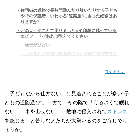
住宅街の道路で長時間遊んだり騒いだりする子ども
やその保護者、いわゆる“道路族”に困った経験はあ
りますか?
どのようなことで困りましたか? 印象に残っている
エピソードがあれば教えてください
騒音がひどい
ボールなどの遊び道具を使った危険な遊び方をし
ている
通行妨害・道路の占拠が迷惑
目次を開く
車・家への被害が不安
敷地に侵入してくるのが迷惑
「子どもだから仕方ない」と見逃されることが多い“子
親が放置する・逆ギレする
どもの道路遊び”。一方で、その陰で「うるさくて眠れ
「子どもだから仕方ない」を親の免罪符にしてはい
けない
ない」「車を出せない」「敷地に侵入されて
ストレス
を感じる」と苦しむ人たちが大勢いるのをご存じでし
ょうか。