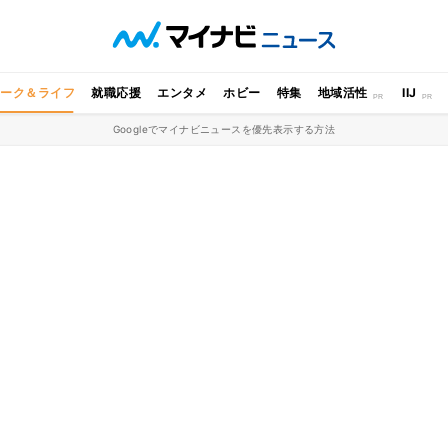
ワーク＆ライフ
就職応援
エンタメ
ホビー
特集
地域活性
IIJ
Googleでマイナビニュースを優先表示する方法