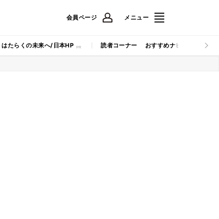
会員ページ
メニュー
はたらくの未来へ/日本HP
読者コーナー
おすすめナビ
マイナビB