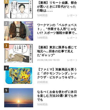
【漫画】リモート会議、都合
が悪いときにZ世代がとった
行動は......
16時間前
レポート
ワークマンの「ペルチェベス
ト」、"作業する人用"じゃな
い!? スポーツ観戦や家事で
の熱中症&冷え対策に――話
14時間前
レポート
題の商品を徹底検証
【漫画】東京に限界を感じて
地元へ…田舎の仕事で見え
た“ギャップ”
2026/08/06 16:03
レポート
【ファミマ】対象商品を買う
と「ポケモンフレンダ」レッ
クウザ・ピカチュウ＆ゼラオ
ラのスペシャルフレンダピッ
20時間前
クがもらえるキャンペーン
なるべくお金を使わずに休日
を楽しむ方法20選! 家でも外
でも
16時間前