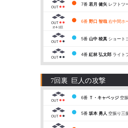
7番
若月 健矢
レフトツー
OUT
6番
野口 智哉
右中間ホー
OUT
オ4-1巨
5番
山中 稜真
ショートゴ
OUT
4番
紅林 弘太郎
ライトフ
OUT
7回裏 巨人の攻撃
6番
Ｔ・キャベッジ
空振
OUT
5番
坂本 勇人
空振り三振
OUT