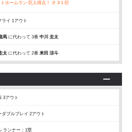
トホームラン 巨人得点！ オ 3-1 巨
ライ 1アウト
龍馬
に代わって 3番
中川 圭太
圭太
に代わって 2番
来田 涼斗
 3アウト
ダブルプレイ 2アウト
 ランナー：1塁