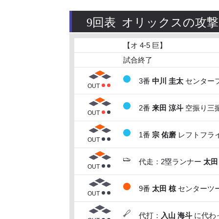
9回表 オリックスの攻撃
【オ 4-5 巨】
試合終了
3番
中川 圭太
センターフ
OUT
2番
来田 涼斗
空振り三振
OUT
1番
宗 佑磨
レフトフライ
OUT
代走：2塁ランナー
太田
OUT
9番
太田 椋
センターツー
OUT
代打：
入山 海斗
に代わっ