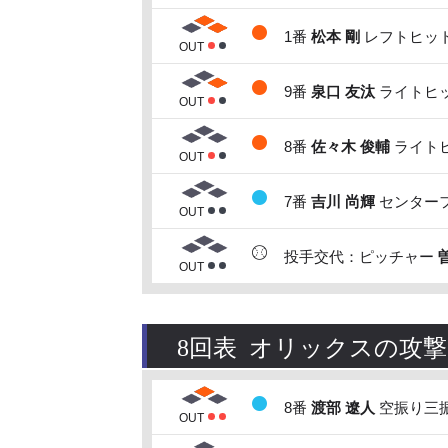
1番
松本 剛
レフトヒット
OUT
9番
泉口 友汰
ライトヒッ
OUT
8番
佐々木 俊輔
ライトヒ
OUT
7番
吉川 尚輝
センターフ
OUT
投手交代：ピッチャー
OUT
8回表 オリックスの攻撃
8番
渡部 遼人
空振り三振
OUT