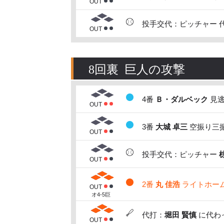
OUT
投手交代：ピッチャー 
OUT
8回裏 巨人の攻撃
4番
Ｂ・ダルベック
見逃
OUT
3番
大城 卓三
空振り三振
OUT
投手交代：ピッチャー
OUT
2番
丸 佳浩
ライトホームラ
OUT
オ4-5巨
代打：
堀田 賢慎
に代わっ
OUT