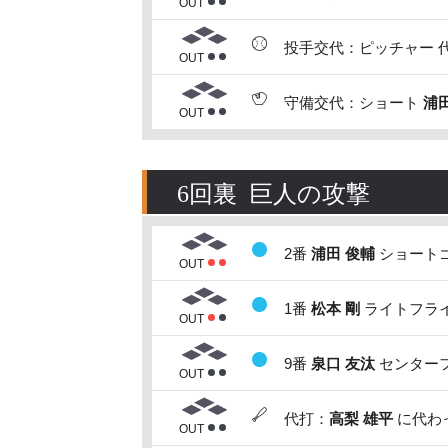
OUT
投手交代：ピッチャー 
OUT
守備交代：ショート
浦
OUT
6回裏 巨人の攻撃
2番
浦田 俊輔
ショートゴ
OUT
1番
松本 剛
ライトフライ
OUT
9番
泉口 友汰
センターフ
OUT
代打：
高梨 雄平
に代わっ
OUT