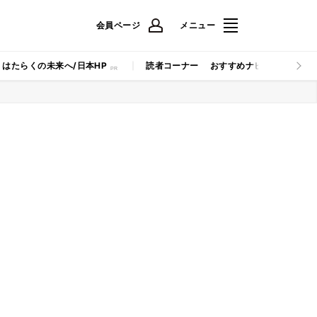
会員ページ
メニュー
はたらくの未来へ/日本HP
読者コーナー
おすすめナビ
マイナビB