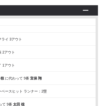
ライ 3アウト
 2アウト
 1アウト
 椋
に代わって 9番
宜保 翔
ベースヒット ランナー：2塁
て 9番
太田 椋