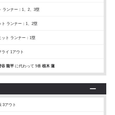
 ランナー：1、2、3塁
ト ランナー：1、2塁
ット ランナー：1塁
ライ 1アウト
曽谷 龍平
に代わって 9番
椋木 蓮
 3アウト