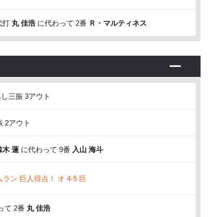
代打
丸 佳浩
に代わって 2番
Ｒ・マルティネス
し三振 3アウト
 2アウト
椋木 蓮
に代わって 9番
入山 海斗
ン 巨人得点！ オ 4-5 巨
て 2番
丸 佳浩