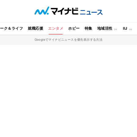
ワーク＆ライフ
就職応援
エンタメ
ホビー
特集
地域活性
IIJ
Googleでマイナビニュースを優先表示する方法