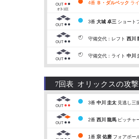
4番
Ｂ・ダルベック
ライ
OUT
オ3-1巨
3番
大城 卓三
ショートフ
OUT
守備交代：レフト
西川 
OUT
守備交代：ライト
中川 
OUT
7回表 オリックスの攻撃
3番
中川 圭太
見逃し三振
OUT
2番
西川 龍馬
ピッチャー
OUT
1番
宗 佑磨
フォアボール