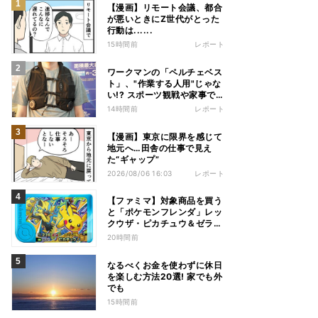
【漫画】リモート会議、都合
が悪いときにZ世代がとった
行動は......
15時間前
レポート
ワークマンの「ペルチェベス
ト」、"作業する人用"じゃな
い!? スポーツ観戦や家事で
の熱中症&冷え対策に――話
14時間前
レポート
題の商品を徹底検証
【漫画】東京に限界を感じて
地元へ…田舎の仕事で見え
た“ギャップ”
2026/08/06 16:03
レポート
【ファミマ】対象商品を買う
と「ポケモンフレンダ」レッ
クウザ・ピカチュウ＆ゼラオ
ラのスペシャルフレンダピッ
20時間前
クがもらえるキャンペーン
なるべくお金を使わずに休日
を楽しむ方法20選! 家でも外
でも
15時間前