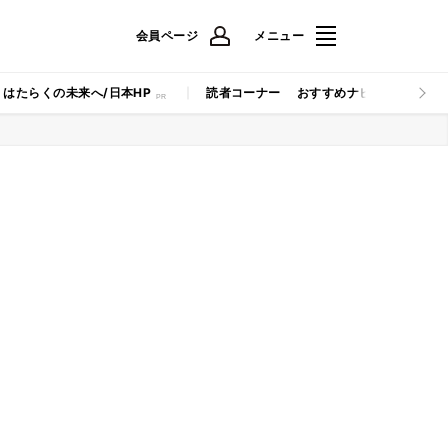
会員ページ
メニュー
はたらくの未来へ/日本HP
読者コーナー
おすすめナビ
マイナビB