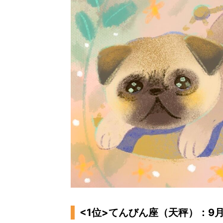
<1位>てんびん座（天秤）：9月