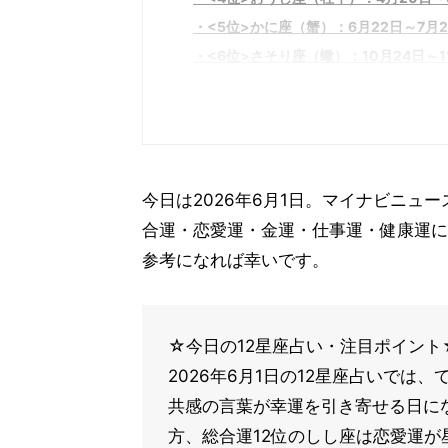
<5位>かに座（蟹）：6月22日～7月2
<6位>さそり座（蠍）：10月24日～1
2
<7位>おひつじ座（牡羊）：3月21日
<8位>うお座（魚）：2月19日～3月2
<9位>みずがめ座（水瓶）：1月20日
今日は2026年6月1日。マイナビニュ
<10位>やぎ座（山羊）：12月22日～
合運・恋愛運・金運・仕事運・健康運に
<11位>おとめ座（乙女）：8月23日～
参考になれば幸いです。
<12位>しし座（獅子）：7月23日～8
☆今日の12星座占い・注目ポイント
2026年6月1日の12星座占いでは
共感の言葉が幸運を引き寄せる日に
方、総合運12位のしし座は恋愛運が