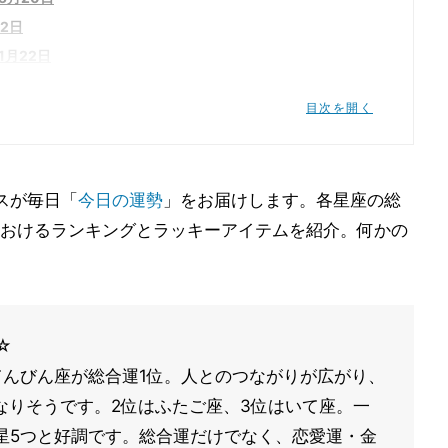
2日
1月22日
目次を開く
～4月19日
0日
～2月18日
ースが毎日「
今日の運勢
」をお届けします。各星座の総
1月19日
おけるランキングとラッキーアイテムを紹介。何かの
9月22日
月22日
☆
、てんびん座が総合運1位。人とのつながりが広がり、
なりそうです。2位はふたご座、3位はいて座。一
星5つと好調です。総合運だけでなく、恋愛運・金