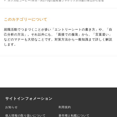
ボトル缶コーヒー1本分・約270gの超軽量ジャケットが洋服の青山から登場
このカテゴリーについて
就職活動でつまづくことが多い「エントリーシートの書き方」や、「自
己分析の方法」。それ以外にも、「面接での服装」から、「言葉遣い」
などのマナーも大切なことです。対策方法から一般知識まで詳しく解説
します。
サイトインフォメーション
お知らせ
利用規約
個人情報の取り扱いについて
著作権と転載について