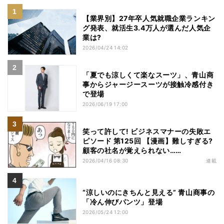
【業界別】27年卒人気就職企業ランキン
グ発表、就活生3.4万人が選んだ人気企
業は?
2026/04/24 14:02
「夏でも涼しくて楽なスーツ」、青山商
事からジャージースーツが接触冷感付き
で登場
2026/06/19 17:00
笑って許して! ビジネスマナーの失敗エ
ピソード 第125回 【漫画】難しすぎる?
顧客の社名が覚えられない……
2026/04/16 08:30
連載
“涼しいのにきちんと見える” 青山商事の
「冷ん伸びパンツ」登場
2026/05/24 12:00