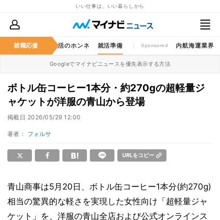
いい仕事は、いい暮らしから
仕事のゲンバ
就職応援
就活のホンネ
就活準備
内航海運業界
Sponsored
Googleでマイナビニュースを優先表示する方法
ボトル缶コーヒー1本分・約270gの超軽量ジ
ャケットが洋服の青山から登場
掲載日
2026/05/29 12:00
著者：
フォルサ
URLをコピー
青山商事は5月20日、ボトル缶コーヒー1本分(約270g)
相当の驚異的な軽さを実現した女性向け「超軽量ジャ
ケット」を、洋服の青山全店および公式オンラインス