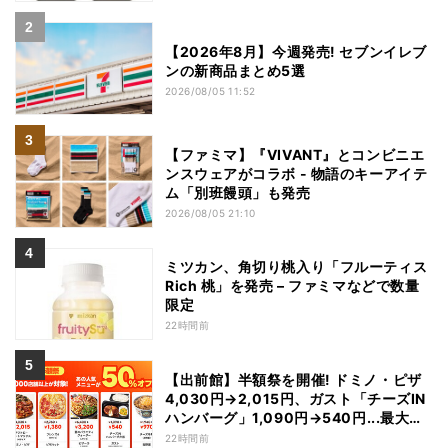
【2026年8月】今週発売! セブンイレブ
ンの新商品まとめ5選
2026/08/05 11:52
【ファミマ】『VIVANT』とコンビニエ
ンスウェアがコラボ - 物語のキーアイテ
ム「別班饅頭」も発売
2026/08/05 21:10
ミツカン、角切り桃入り「フルーティス
Rich 桃」を発売 – ファミマなどで数量
限定
22時間前
【出前館】半額祭を開催! ドミノ・ピザ
4,030円→2,015円、ガスト「チーズIN
ハンバーグ」1,090円→540円...最大
1,500円OFFの「リピ得クーポン」も配
22時間前