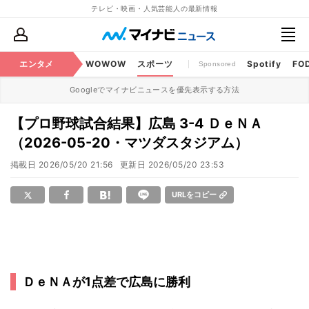
テレビ・映画・人気芸能人の最新情報
BS・CS番組
エンタメ
話題
WOWOW
スポーツ
Spotify
FO
Sponsored
Googleでマイナビニュースを優先表示する方法
【プロ野球試合結果】広島 3-4 ＤｅＮＡ
（2026-05-20・マツダスタジアム）
掲載日
2026/05/20 21:56
更新日
2026/05/20 23:53
URLをコピー
ＤｅＮＡが1点差で広島に勝利