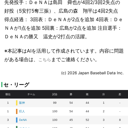
先発投手：ＤｅＮＡは島田 舜也が4回2/3回2失点の
好投（5安打5奪三振）、広島の森 翔平は4回2失点
得点経過： 3回表：ＤｅＮＡが2点を追加 4回表：Ｄｅ
ＮＡが1点を追加 5回裏：広島が2点を追加 注目選手：
ＤｅＮＡの勝又 温史が2打点の活躍。
※本記事はAIを活用して作成されています。内容に問題
がある場合は、
までご連絡ください。
こちら
(c) 2026 Japan Baseball Data Inc.
セ・リーグ
順位
チーム
試合
勝
敗
分
差
1
阪神
99
54
44
1
-
1
巨人
100
54
44
2
-
3
DeNA
100
45
52
3
8