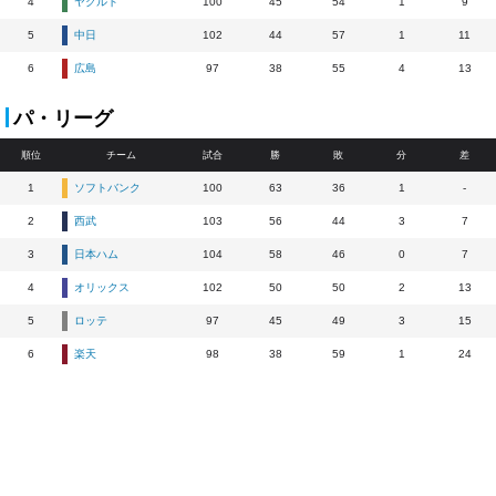
4
ヤクルト
100
45
54
1
9
5
中日
102
44
57
1
11
6
広島
97
38
55
4
13
パ・リーグ
順位
チーム
試合
勝
敗
分
差
1
ソフトバンク
100
63
36
1
-
2
西武
103
56
44
3
7
3
日本ハム
104
58
46
0
7
4
オリックス
102
50
50
2
13
5
ロッテ
97
45
49
3
15
6
楽天
98
38
59
1
24