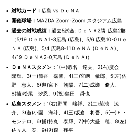
対戦カード：
広島 vs ＤｅＮＡ
開催球場：
MAZDA Zoom-Zoom スタジアム広島
過去の対戦成績：
過去5試合: ＤｅＮＡ2勝-広島2勝
（5/19 ＤｅＮＡ1-3広島 (広島)、5/6 広島10-0Ｄｅ
ＮＡ (広島)、5/4 広島8-11ＤｅＮＡ (ＤｅＮＡ)、
4/19 ＤｅＮＡ2-0広島 (ＤｅＮＡ)）
ＤｅＮＡスタメン：
1(中)蝦名 達夫、2(右)度会
隆輝、3(一)筒香 嘉智、4(三)宮﨑 敏郎、5(左)佐
野 恵太、6(遊)宮下 朝陽、7(二)成瀬 脩人、
8(捕)松尾 汐恩、9(投)島田 舜也
広島スタメン：
1(右)野間 峻祥、2(二)菊池 涼
介、3(遊)小園 海斗、4(三)坂倉 将吾、5(一)Ｅ・
モンテロ、6(捕)持丸 泰輝、7(中)大盛 穂、8(左)
佐々木 泰、9(投)森 翔平