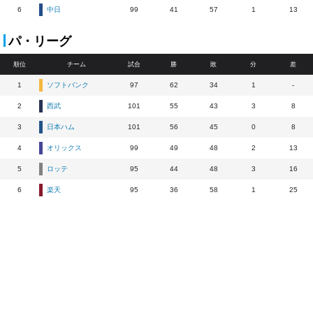
6
中日
99
41
57
1
13
パ・リーグ
順位
チーム
試合
勝
敗
分
差
1
ソフトバンク
97
62
34
1
-
2
西武
101
55
43
3
8
3
日本ハム
101
56
45
0
8
4
オリックス
99
49
48
2
13
5
ロッテ
95
44
48
3
16
6
楽天
95
36
58
1
25