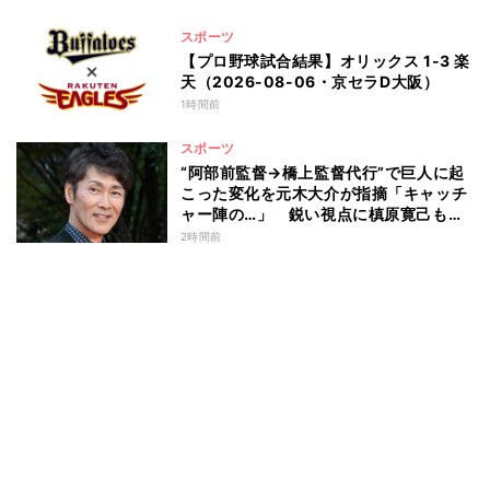
スポーツ
【プロ野球試合結果】オリックス 1-3 楽
天（2026-08-06・京セラD大阪）
1時間前
スポーツ
“阿部前監督→橋上監督代行”で巨人に起
こった変化を元木大介が指摘「キャッチ
ャー陣の…」 鋭い視点に槙原寛己も感
心「やっぱりクセ者だな」
2時間前