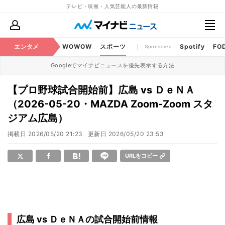
テレビ・映画・人気芸能人の最新情報
BS・CS番組
エンタメ
話題
WOWOW
スポーツ
Spotify
FO
Sponsored
Googleでマイナビニュースを優先表示する方法
【プロ野球試合開始前】広島 vs ＤｅＮＡ
（2026-05-20・MAZDA Zoom-Zoom スタ
ジアム広島）
掲載日
2026/05/20 21:23
更新日
2026/05/20 23:53
URLをコピー
広島 vs ＤｅＮＡの試合開始前情報