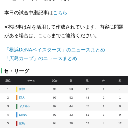
本日の試合中継記事は
こちら
※本記事はAIを活用して作成されています。内容に問題
がある場合は、
までご連絡ください。
こちら
「横浜DeNAベイスターズ」のニュースまとめ
「広島カープ」のニュースまとめ
セ・リーグ
順位
チーム
試合
勝
敗
分
差
1
阪神
96
53
42
1
-
2
巨人
97
52
43
2
1
3
ヤクルト
97
44
52
1
9
4
DeNA
97
43
51
3
9
5
広島
94
38
52
4
12