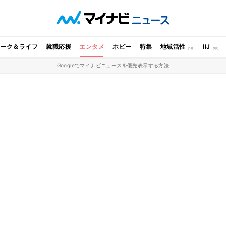
ワーク＆ライフ
就職応援
エンタメ
ホビー
特集
地域活性
IIJ
Googleでマイナビニュースを優先表示する方法