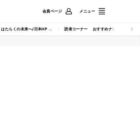
会員ページ
メニュー
はたらくの未来へ/日本HP
読者コーナー
おすすめナビ
マイナビB