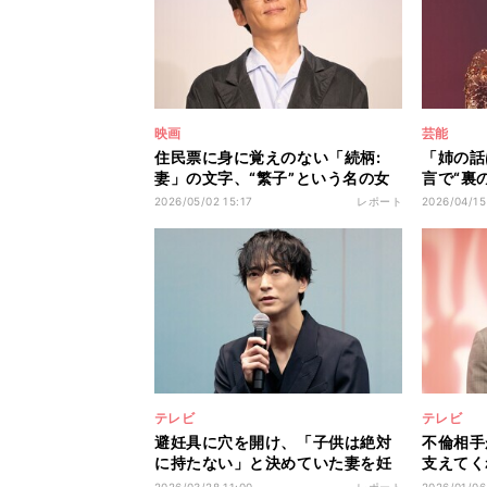
映画
芸能
住民票に身に覚えのない「続柄:
「姉の話
妻」の文字、“繁子”という名の女
言で“裏
性が勝手に籍を入れていた…高橋
子さん役
2026/05/02 15:17
レポート
2026/04/15
一生が最初は「僕じゃないんじゃ
った印象
ないかな」と思った役を引き受け
たのかな
ることを決めた「最終的な説得の
す」 Ne
一言」とは 映画『ラプソディ・
ちるわよ
ラプソディ』公開記念舞台挨拶
テレビ
テレビ
避妊具に穴を開け、「子供は絶対
不倫相手
に持たない」と決めていた妻を妊
支えてく
娠させた夫…“過去一最低のクズ
してはフ
2026/03/28 11:00
レポート
2026/01/06