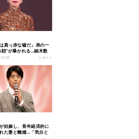
は真っ赤な嘘だ」弟の一
の顔”が暴かれる…細木数
を演じた戸田恵梨香が語
 12:56
レポート
「そこも一つの魅力だっ
というふうに感じていま
tflixシリーズ『地獄に堕
』配信記念PARTY
が妊娠し、長年経済的に
れた妻と離婚…「気分と
ァンタジー」な役で伊藤
 06:00
レポート