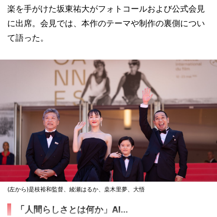
楽を手がけた坂東祐大がフォトコールおよび公式会見
に出席。会見では、本作のテーマや制作の裏側につい
て語った。
(左から)是枝裕和監督、綾瀬はるか、桒木里夢、大悟
「人間らしさとは何か」AI...