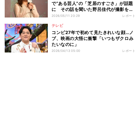
で“ある芸人”の「芝居のすごさ」が話題
に その話を聞いた野呂佳代が撮影を見
学に行くと…そこで言われた一言を明か
2026/05/11 20:29
レポート
し会場爆笑
テレビ
コンビ27年で初めて見たきれいな顔…ノ
ブ、映画の大悟に衝撃「いつもザクロみ
たいなのに」
2026/04/13 05:00
レポート