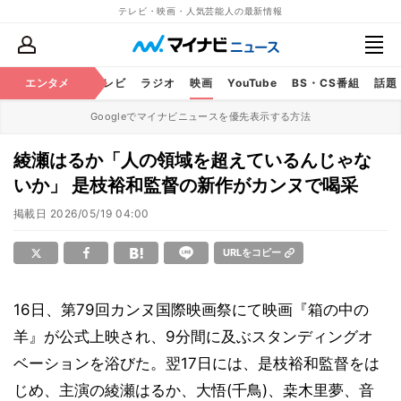
テレビ・映画・人気芸能人の最新情報
エンタメ
芸能
テレビ
ラジオ
映画
YouTube
BS・CS番組
話題
Googleでマイナビニュースを優先表示する方法
綾瀬はるか「人の領域を超えているんじゃな
いか」 是枝裕和監督の新作がカンヌで喝采
掲載日
2026/05/19 04:00
URLをコピー
16日、第79回カンヌ国際映画祭にて映画『箱の中の
羊』が公式上映され、9分間に及ぶスタンディングオ
ベーションを浴びた。翌17日には、是枝裕和監督をは
じめ、主演の綾瀬はるか、大悟(千鳥)、桒木里夢、音