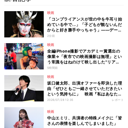
映画
「コンプライアンスが世の中を牛耳り始
めている中で...」「子どもが観ないんだ
からと好き勝手やっちゃう」――デーモ
ン閣下が語る映画『レディ・オア・ノッ
2分前
ト2』の"狂気"とは?
映画
全編iPhone撮影でアカデミー賞選出の
偉業→「夜市での映画撮影は無理」とい
う常識をはねのけて映し出した"リア
ル"とは――ツォウ監督が語る映画『左
5時間前
利き少女』の舞台裏
映画
坂口健太郎、出演オファーを即決した理
由「ぜひともご一緒させていただきたい
という気持ちに」 映画『私はあなたを
知らない、』完成披露舞台挨拶
2026/07/28 12:35
レポート
映画
中山エミリ、共演者の特殊メイクに「皆
さんの表情を楽しんでしまいました」