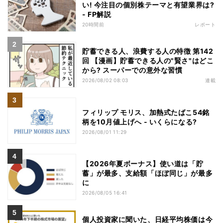
い! 今注目の個別株テーマと有望業界は?
- FP解説
20時間前
レポート
貯蓄できる人、浪費する人の特徴 第142
回 【漫画】貯蓄できる人の"賢さ"はどこ
から? スーパーでの意外な習慣
2026/08/02 08:03
連載
フィリップ モリス、加熱式たばこ54銘
柄を10月値上げへ - いくらになる?
2026/08/01 11:29
【2026年夏ボーナス】使い道は「貯
蓄」が最多、支給額「ほぼ同じ」が最多
に
2026/08/05 16:41
個人投資家に聞いた、日経平均株価は今