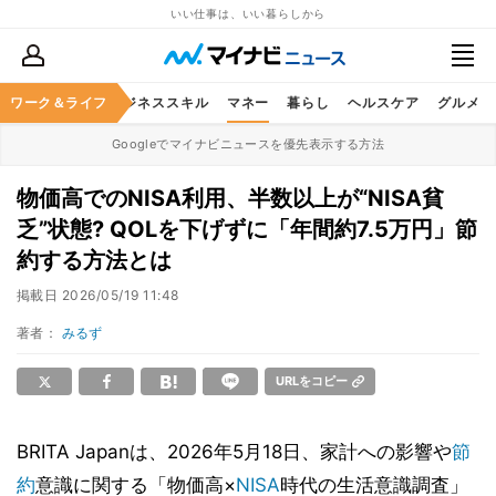
いい仕事は、いい暮らしから
ワーク＆ライフ
キャリア
ビジネススキル
マネー
暮らし
ヘルスケア
グルメ
Googleでマイナビニュースを優先表示する方法
物価高でのNISA利用、半数以上が“NISA貧
乏”状態? QOLを下げずに「年間約7.5万円」節
約する方法とは
掲載日
2026/05/19 11:48
著者：
みるず
URLをコピー
BRITA Japanは、2026年5月18日、家計への影響や
節
約
意識に関する「物価高×
NISA
時代の生活意識調査」