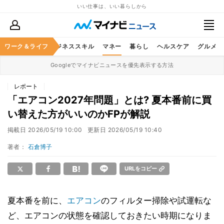
いい仕事は、いい暮らしから
ワーク＆ライフ
キャリア
ビジネススキル
マネー
暮らし
ヘルスケア
グルメ
Googleでマイナビニュースを優先表示する方法
レポート
「エアコン2027年問題」とは? 夏本番前に買
い替えた方がいいのかFPが解説
掲載日
2026/05/19 10:00
更新日
2026/05/19 10:40
著者：
石倉博子
URLをコピー
夏本番を前に、
エアコン
のフィルター掃除や試運転な
ど、エアコンの状態を確認しておきたい時期になりま