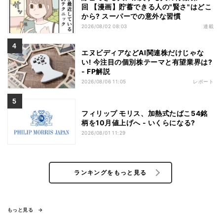
回 【漫画】貯蓄できる人の"賢さ"はどこ
から? スーパーでの意外な習慣
2026/08/02 08:03
連載
エヌビディアなどAI関連株だけじゃな
い! 今注目の個別株テーマと有望業界は?
- FP解説
2026/08/06 11:05
レポート
フィリップ モリス、加熱式たばこ54銘
柄を10月値上げへ - いくらになる?
2026/08/01 11:29
ランキングをもっと見る
もっと見る