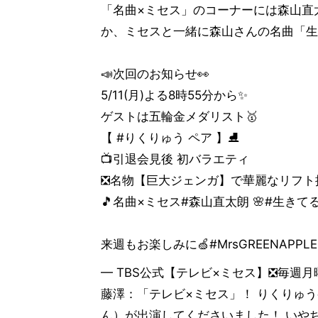
「名曲×ミセス」のコーナーには森山直
か、ミセスと一緒に森山さんの名曲「生
📣次回のお知らせ👀
5/11(月)よる8時55分から✨
ゲストは五輪金メダリスト🥇
【 #りくりゅう ペア 】⛸️
📺引退会見後 初バラエティ
❎名物【巨大ジェンガ】で華麗なリフト
🎵名曲×ミセス#森山直太朗 🌸#生き
来週もお楽しみに🍏#MrsGREENAPPLE #テ
— TBS公式【テレビ×ミセス】❎毎週月曜よる9
藤澤：「テレビ×ミセス」！ りくりゅう
ん）が出演してくださいました！ いやち