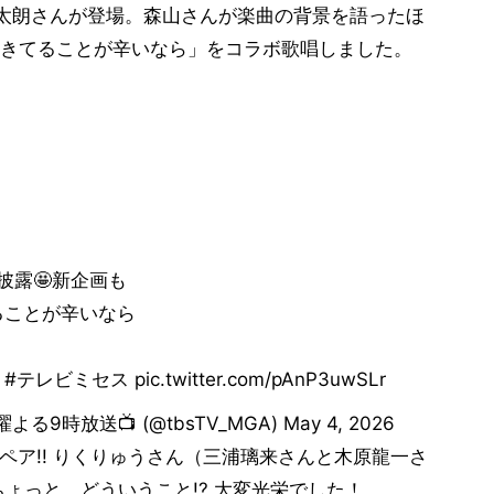
太朗さんが登場。森山さんが楽曲の背景を語ったほ
きてることが辛いなら」をコラボ歌唱しました。
披露🤩新企画も
てることが辛いなら
レビミセス pic.twitter.com/pAnP3uwSLr
時放送📺 (@tbsTV_MGA) May 4, 2026
ペア!! りくりゅうさん（三浦璃来さんと木原龍一さ
ょっと、どういうこと!? 大変光栄でした！