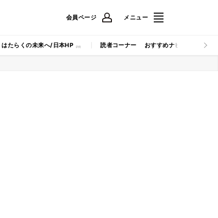
会員ページ
メニュー
はたらくの未来へ/日本HP
読者コーナー
おすすめナビ
マイナビB