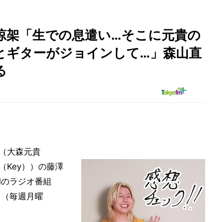
LE藤澤涼架「生での息遣い…そこに元貴の
とギターがジョインして…」森山直
る
LE（大森元貴
（Key））の藤澤
Mのラジオ番組
S!」（毎週月曜