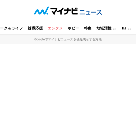
ワーク＆ライフ
就職応援
エンタメ
ホビー
特集
地域活性
IIJ
Googleでマイナビニュースを優先表示する方法