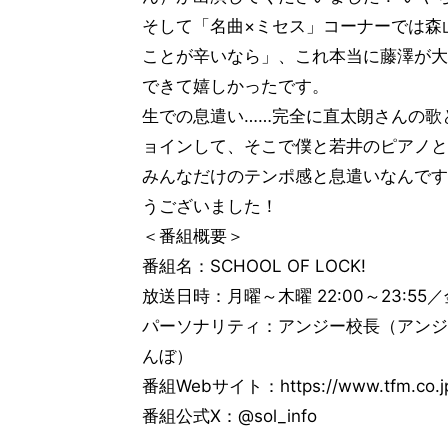
そして「名曲×ミセス」コーナーでは森
ことが辛いなら」、これ本当に藤澤が大
できて嬉しかったです。
生での息遣い……完全に直太朗さんの歌
ョインして、そこで僕と若井のピアノと
みんなだけのテンポ感と息遣いなんです
うございました！
＜番組概要＞
番組名：SCHOOL OF LOCK!
放送日時：月曜～木曜 22:00～23:55／金曜
パーソナリティ：アンジー校長（アンジェリー
んぼ）
番組Webサイト：https://www.tfm.co.jp
番組公式X：@sol_info