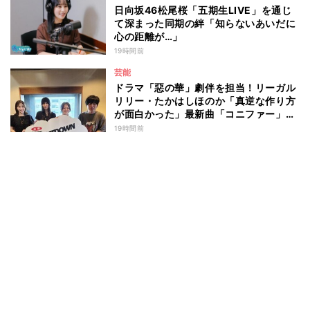
日向坂46松尾桜「五期生LIVE」を通じ
て深まった同期の絆「知らないあいだに
心の距離が…」
19時間前
芸能
ドラマ「惡の華」劇伴を担当！リーガル
リリー・たかはしほのか「真逆な作り方
が面白かった」最新曲「コニファー」制
作秘話も
19時間前