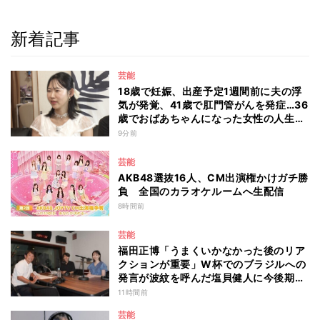
新着記事
芸能
18歳で妊娠、出産予定1週間前に夫の浮
気が発覚、41歳で肛門管がんを発症…36
歳でおばあちゃんになった女性の人生に
島田珠代も思わず涙 『愛のハイエナ
9分前
season6』
芸能
AKB48選抜16人、CM出演権かけガチ勝
負 全国のカラオケルームへ生配信
8時間前
芸能
福田正博「うまくいかなかった後のリア
クションが重要」W杯でのブラジルへの
発言が波紋を呼んだ塩貝健人に今後期待
することは？
11時間前
芸能