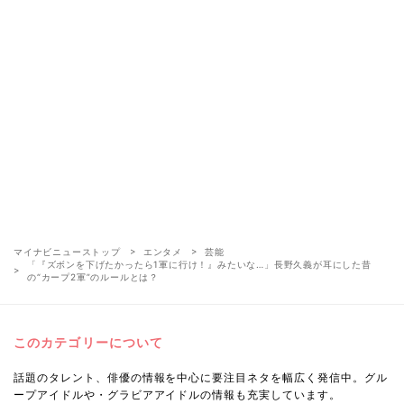
マイナビニューストップ
エンタメ
芸能
「『ズボンを下げたかったら1軍に行け！』みたいな…」長野久義が耳にした昔
の“カープ2軍”のルールとは？
このカテゴリーについて
話題のタレント、俳優の情報を中心に要注目ネタを幅広く発信中。グル
ープアイドルや・グラビアアイドルの情報も充実しています。