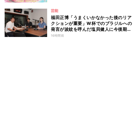
芸能
福田正博「うまくいかなかった後のリア
クションが重要」W杯でのブラジルへの
発言が波紋を呼んだ塩貝健人に今後期待
することは？
16時間前