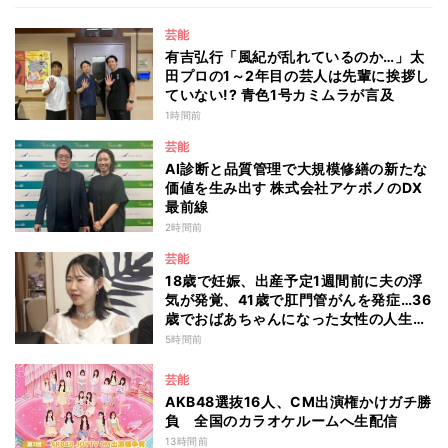
芸能
有吉弘行「風紀が乱れているのか…」太
田プロの1～2年目の芸人は先輩に挨拶し
ていない!? 青色1号カミムラが言及
1時間前
芸能
AI診断と品質管理で大規模修繕の新たな
価値を生み出す 株式会社アケボノのDX
最前線
2時間前
芸能
18歳で妊娠、出産予定1週間前に夫の浮
気が発覚、41歳で肛門管がんを発症…36
歳でおばあちゃんになった女性の人生に
島田珠代も思わず涙 『愛のハイエナ
5時間前
season6』
芸能
AKB48選抜16人、CM出演権かけガチ勝
負 全国のカラオケルームへ生配信
13時間前