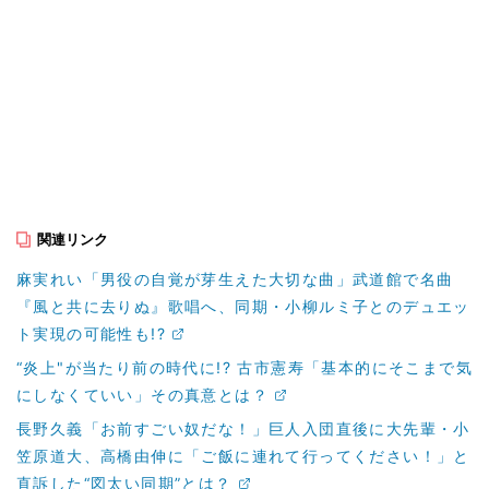
関連リンク
麻実れい「男役の自覚が芽生えた大切な曲」武道館で名曲
『風と共に去りぬ』歌唱へ、同期・小柳ルミ子とのデュエッ
ト実現の可能性も!?
“炎上"が当たり前の時代に!? 古市憲寿「基本的にそこまで気
にしなくていい」その真意とは？
長野久義「お前すごい奴だな！」巨人入団直後に大先輩・小
笠原道大、高橋由伸に「ご飯に連れて行ってください！」と
直訴した“図太い同期”とは？