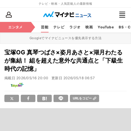
テレビ・映画・人気芸能人の最新情報
エンタメ
芸能
テレビ
ラジオ
映画
YouTube
BS・
Googleでマイナビニュースを優先表示する方法
宝塚OG 真琴つばさ×姿月あさと×湖月わたる
が集結！ 組を超えた意外な共通点と「下級生
時代の記憶」
掲載日
2026/05/16 20:00
更新日
2026/05/18 06:57
URLをコピー