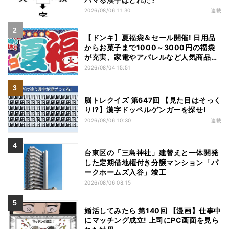
2026/08/06 11:30
連載
【ドンキ】夏福袋＆セール開催! 日用品
からお菓子まで1000～3000円の福袋
が充実、家電やアパレルなど人気商品も
特価
2026/08/04 15:51
脳トレクイズ 第647回 【見た目はそっく
り!?】漢字ドッペルゲンガーを探せ!
2026/08/06 10:30
連載
台東区の「三島神社」建替えと一体開発
した定期借地権付き分譲マンション「パ
ークホームズ入谷」竣工
2026/08/06 08:15
婚活してみたら 第140回 【漫画】仕事中
にマッチング成立! 上司にPC画面を見ら