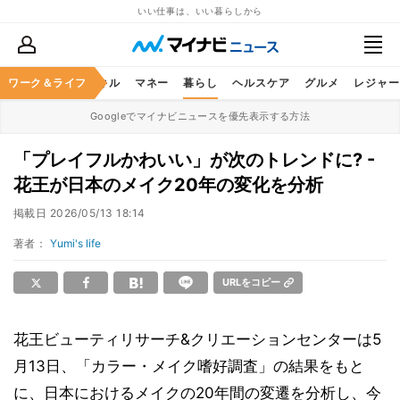
いい仕事は、いい暮らしから
ャリア
ワーク＆ライフ
ビジネススキル
マネー
暮らし
ヘルスケア
グルメ
レジャー
Googleでマイナビニュースを優先表示する方法
「プレイフルかわいい」が次のトレンドに? -
花王が日本のメイク20年の変化を分析
掲載日
2026/05/13 18:14
著者：
Yumi's life
URLをコピー
花王ビューティリサーチ&クリエーションセンターは5
月13日、「カラー・メイク嗜好調査」の結果をもと
に、日本におけるメイクの20年間の変遷を分析し、今