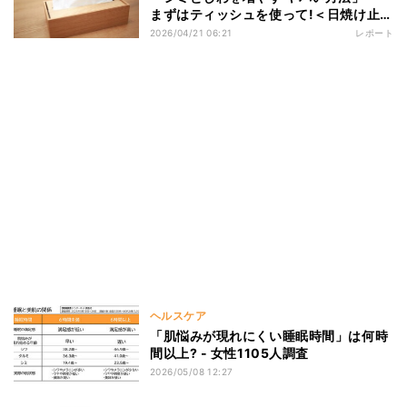
まずはティッシュを使って!＜日焼け止め
テクニック＞
2026/04/21 06:21
レポート
ヘルスケア
「肌悩みが現れにくい睡眠時間」は何時
間以上? - 女性1105人調査
2026/05/08 12:27