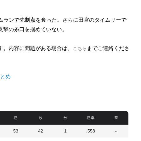
ムランで先制点を奪った。さらに田宮のタイムリーで
は反撃の糸口を掴めていない。
ます。内容に問題がある場合は、
までご連絡くださ
こちら
とめ
勝
敗
分
勝率
差
53
42
1
.558
-