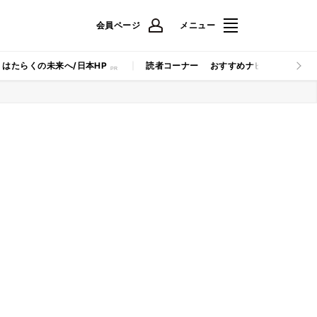
会員ページ
メニュー
はたらくの未来へ/日本HP
読者コーナー
おすすめナビ
マイナビB