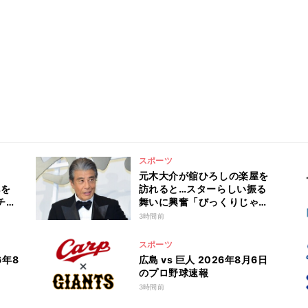
スポーツ
元木大介が舘ひろしの楽屋を
化を
訪れると…スターらしい振る
チャ
舞いに興奮「びっくりじゃな
槙原
い?」
3時間前
セ者
スポーツ
6年8
広島 vs 巨人 2026年8月6日
のプロ野球速報
3時間前