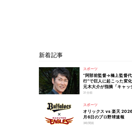
新着記事
スポーツ
“阿部前監督→橋上監督代
行”で巨人に起こった変
元木大介が指摘「キャッ
ー陣の…」 鋭い視点に
31分前
寛己も感心「やっぱりク
だな」
スポーツ
オリックス vs 楽天 202
月6日のプロ野球速報
3時間前