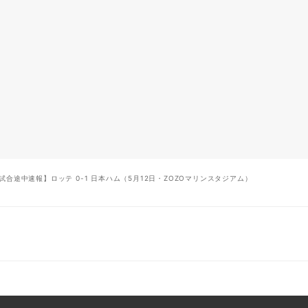
試合途中速報】ロッテ 0-1 日本ハム（5月12日・ZOZOマリンスタジアム）