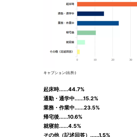
キャプション(出所:)
起床時......44.7%
通勤・通学中......15.2%
業務・作業中......23.5%
帰宅後......10.6%
就寝前......4.5%
その他（記述回答）......1.5%