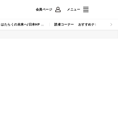
会員ページ
メニュー
はたらくの未来へ/日本HP
読者コーナー
おすすめナビ
マイナビB