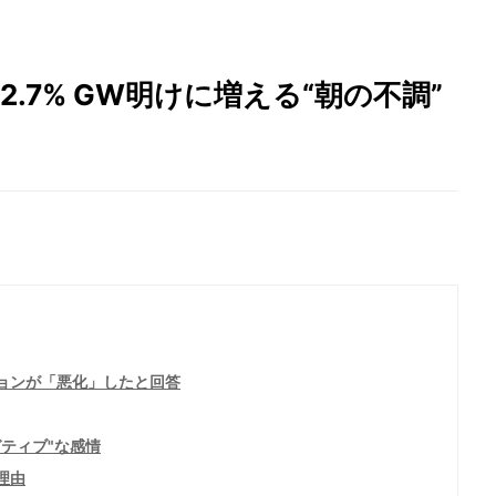
.7% GW明けに増える“朝の不調”
ションが「悪化」したと回答
ガティブ"な感情
理由