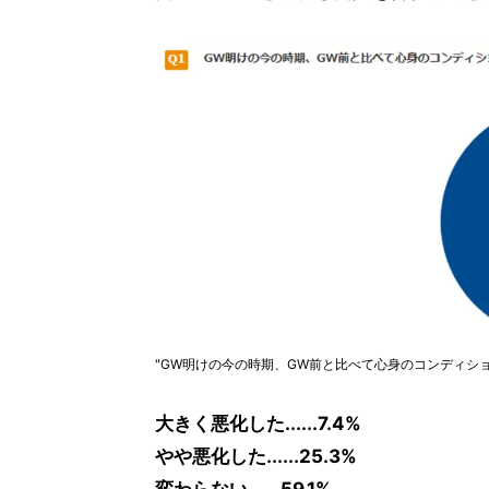
"GW明けの今の時期、GW前と比べて心身のコンディシ
大きく悪化した......7.4%
やや悪化した......25.3%
変わらない......59.1%