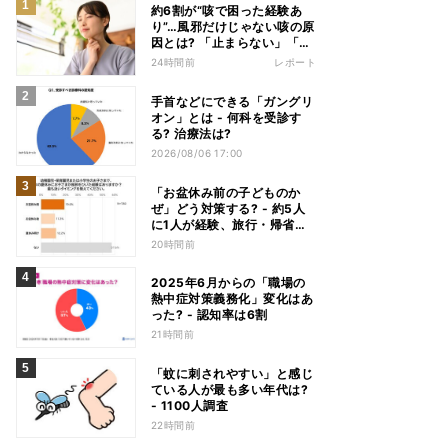
約6割が“咳で困った経験あ
り”…風邪だけじゃない咳の原
因とは? 「止まらない」「眠
れない」悩みを医師が解説
24時間前
レポート
手首などにできる「ガングリ
オン」とは - 何科を受診す
る? 治療法は?
2026/08/06 17:00
「お盆休み前の子どものか
ぜ」どう対策する? - 約5人
に1人が経験、旅行・帰省へ
の影響も
20時間前
2025年6月からの「職場の
熱中症対策義務化」変化はあ
った? - 認知率は6割
21時間前
「蚊に刺されやすい」と感じ
ている人が最も多い年代は?
- 1100人調査
22時間前