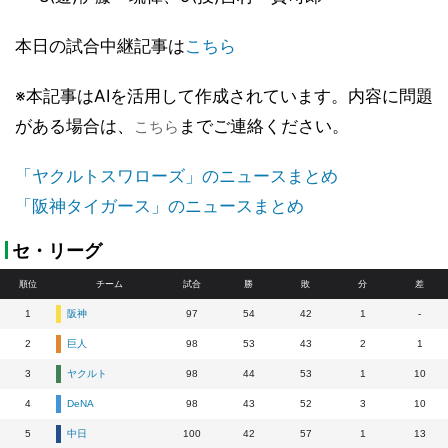
本日の試合中継記事は
こちら
※本記事はAIを活用して作成されています。内容に問題
がある場合は、
までご連絡ください。
こちら
「ヤクルトスワローズ」のニュースまとめ
「阪神タイガース」のニュースまとめ
セ・リーグ
順位
チーム
試合
勝
敗
分
差
1
阪神
97
54
42
1
-
2
巨人
98
53
43
2
1
3
ヤクルト
98
44
53
1
10
4
DeNA
98
43
52
3
10
5
中日
100
42
57
1
13