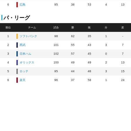
6
広島
95
38
53
4
13
パ・リーグ
順位
チーム
試合
勝
敗
分
差
1
ソフトバンク
98
62
35
1
-
2
西武
101
55
43
3
7
3
日本ハム
102
57
45
0
7
4
オリックス
100
49
49
2
13
5
ロッテ
95
44
48
3
15
6
楽天
96
37
58
1
24