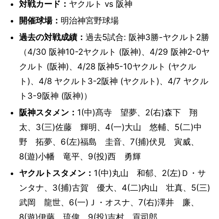
対戦カード：
ヤクルト vs 阪神
開催球場：
明治神宮野球場
過去の対戦成績：
過去5試合: 阪神3勝-ヤクルト2勝
（4/30 阪神10-2ヤクルト (阪神)、4/29 阪神2-0ヤ
クルト (阪神)、4/28 阪神5-10ヤクルト (ヤクル
ト)、4/8 ヤクルト3-2阪神 (ヤクルト)、4/7 ヤクル
ト3-9阪神 (阪神)）
阪神スタメン：
1(中)髙寺 望夢、2(右)森下 翔
太、3(三)佐藤 輝明、4(一)大山 悠輔、5(二)中
野 拓夢、6(左)福島 圭音、7(捕)伏見 寅威、
8(遊)小幡 竜平、9(投)西 勇輝
ヤクルトスタメン：
1(中)丸山 和郁、2(左)Ｄ・サ
ンタナ、3(捕)古賀 優大、4(二)内山 壮真、5(三)
武岡 龍世、6(一)Ｊ・オスナ、7(右)澤井 廉、
8(遊)伊藤 琉偉、9(投)吉村 貢司郎