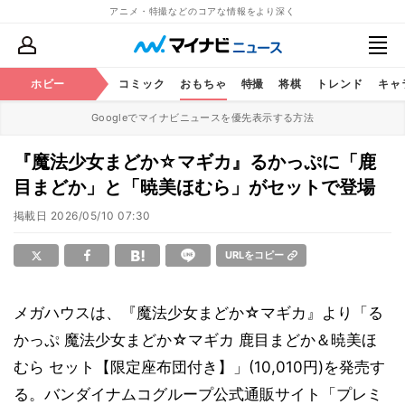
アニメ・特撮などのコアな情報をより深く
アニメ
ホビー
鉄道
コミック
おもちゃ
特撮
将棋
トレンド
キャ
Googleでマイナビニュースを優先表示する方法
『魔法少女まどか☆マギカ』るかっぷに「鹿
目まどか」と「暁美ほむら」がセットで登場
掲載日
2026/05/10 07:30
URLをコピー
メガハウスは、『魔法少女まどか☆マギカ』より「る
かっぷ 魔法少女まどか☆マギカ 鹿目まどか＆暁美ほ
むら セット【限定座布団付き】」(10,010円)を発売す
る。バンダイナムコグループ公式通販サイト「プレミ