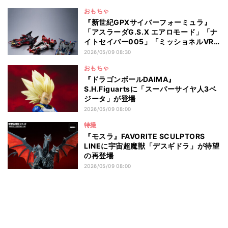
おもちゃ
『新世紀GPXサイバーフォーミュラ』
「アスラーダG.S.X エアロモード」「ナ
イトセイバー005」「ミッショネルVR-
4」が3台セットで登場
2026/05/09 08:30
おもちゃ
『ドラゴンボールDAIMA』
S.H.Figuartsに「スーパーサイヤ人3ベ
ジータ」が登場
2026/05/09 08:00
特撮
『モスラ』FAVORITE SCULPTORS
LINEに宇宙超魔獣「デスギドラ」が待望
の再登場
2026/05/09 08:00