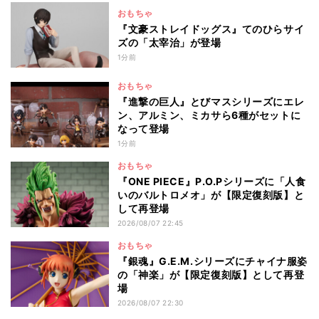
おもちゃ
『文豪ストレイドッグス』てのひらサイ
ズの「太宰治」が登場
1分前
おもちゃ
『進撃の巨人』とびマスシリーズにエレ
ン、アルミン、ミカサら6種がセットに
なって登場
1分前
おもちゃ
『ONE PIECE』P.O.Pシリーズに「人食
いのバルトロメオ」が【限定復刻版】と
して再登場
2026/08/07 22:45
おもちゃ
『銀魂』G.E.M.シリーズにチャイナ服姿
の「神楽」が【限定復刻版】として再登
場
2026/08/07 22:30