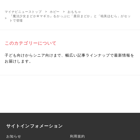
マイナビニューストップ
ホビー
おもちゃ
『魔法少女まどか☆マギカ』るかっぷに「鹿目まどか」と「暁美ほむら」がセッ
トで登場
このカテゴリーについて
子ども向けからシニア向けまで、幅広い記事ラインナップで最新情報を
お届けします。
サイトインフォメーション
お知らせ
利用規約