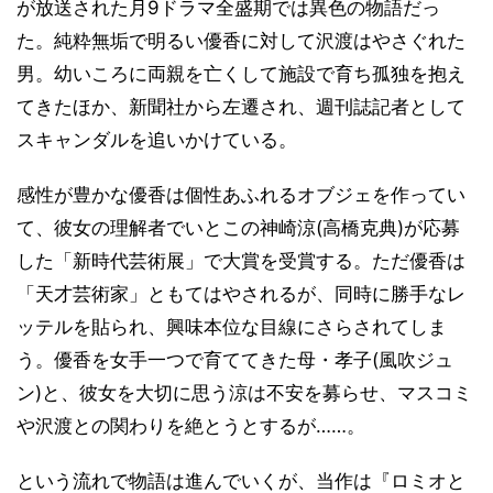
が放送された月9ドラマ全盛期では異色の物語だっ
た。純粋無垢で明るい優香に対して沢渡はやさぐれた
男。幼いころに両親を亡くして施設で育ち孤独を抱え
てきたほか、新聞社から左遷され、週刊誌記者として
スキャンダルを追いかけている。
感性が豊かな優香は個性あふれるオブジェを作ってい
て、彼女の理解者でいとこの神崎涼(高橋克典)が応募
した「新時代芸術展」で大賞を受賞する。ただ優香は
「天才芸術家」ともてはやされるが、同時に勝手なレ
ッテルを貼られ、興味本位な目線にさらされてしま
う。優香を女手一つで育ててきた母・孝子(風吹ジュ
ン)と、彼女を大切に思う涼は不安を募らせ、マスコミ
や沢渡との関わりを絶とうとするが……。
という流れで物語は進んでいくが、当作は『ロミオと