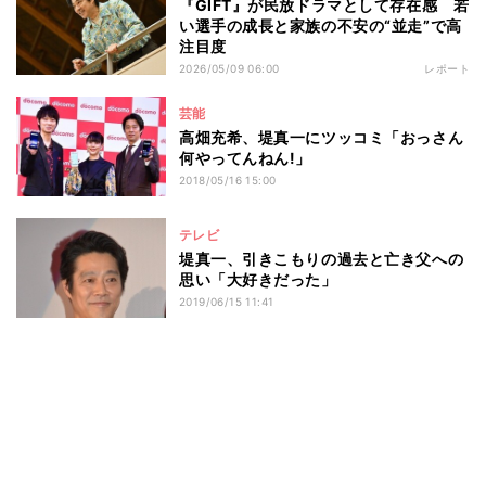
『GIFT』が民放ドラマとして存在感 若
い選手の成長と家族の不安の“並走”で高
注目度
2026/05/09 06:00
レポート
芸能
高畑充希、堤真一にツッコミ「おっさん
何やってんねん!」
2018/05/16 15:00
テレビ
堤真一、引きこもりの過去と亡き父への
思い「大好きだった」
2019/06/15 11:41