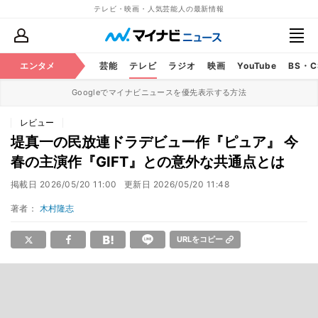
テレビ・映画・人気芸能人の最新情報
エンタメ
芸能
テレビ
ラジオ
映画
YouTube
BS・
Googleでマイナビニュースを優先表示する方法
レビュー
堤真一の民放連ドラデビュー作『ピュア』 今
春の主演作『GIFT』との意外な共通点とは
掲載日
2026/05/20 11:00
更新日
2026/05/20 11:48
著者：
木村隆志
URLをコピー