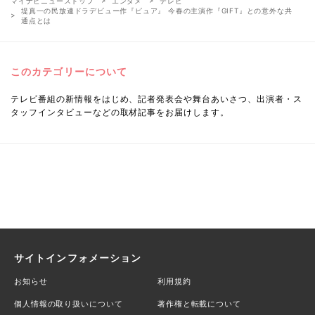
マイナビニューストップ
エンタメ
テレビ
堤真一の民放連ドラデビュー作『ピュア』 今春の主演作『GIFT』との意外な共
通点とは
このカテゴリーについて
テレビ番組の新情報をはじめ、記者発表会や舞台あいさつ、出演者・ス
タッフインタビューなどの取材記事をお届けします。
サイトインフォメーション
お知らせ
利用規約
個人情報の取り扱いについて
著作権と転載について