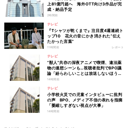
上81億円超へ 海外OTT向け3作品が完
成・納品予定
2時間前
テレビ
『Tシャツが乾くまで』注目度4週連続ト
ップ10 花火の音にかき消された“伝え
たかった言葉”
11時間前
レポート
テレビ
“獣人”共存の深夜アニメで喫煙、違法薬
物の連想シーンも…視聴者批判でBPO議
論「紛らわしいことは放送しないほう
が」
14時間前
テレビ
小学校火災での児童インタビューに批判
の声 BPO、メディア不信の表れを指摘
「萎縮しすぎない視点が大事」
14時間前