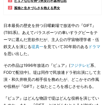
ピュアな心を持つ男女の不器用な恋
1
孤独と生きづらさを抱える男女
2
日本最長の歴史を持つ日曜劇場で放送中の『GIFT』
(TBS系)。あえてパラスポーツの車いすラグビーをテ
ーマに選んだ意欲作だが、主人公の宇宙物理学者・伍
鉄文人を演じる
堤真一
を見ていて30年前のある
ドラマ
を思い出した。
その作品は1996年放送の『ピュア』(
フジテレビ
系、
FODで配信中)。堤は同作で民放連ドラ初出演にして主
演・和久井映見の相手役を務めたが、どこかその作風
や役柄が『GIFT』と似たところを感じさせられる。
『ピュア』はどんな物語で堤はどんな役柄を演じてい