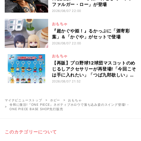
ファルガー・ロー」が登場
2026/08/07 22:00
おもちゃ
『超かぐや姫！』るかっぷに「酒寄彩
葉」＆「かぐや」がセットで登場
2026/08/07 22:00
おもちゃ
【再販】プロ野球12球団マスコットのめ
じるしアクセサリーが再登場!「今回こそ
は手に入れたい」「つば九郎欲しい」と
話題
2026/08/07 21:52
マイナビニューストップ
ホビー
おもちゃ
令和に復活!『ONE PIECE』ネガティブホロウで落ち込み姿のスイング登場! -
ONE PIECE BASE SHOP先行販売
このカテゴリーについて