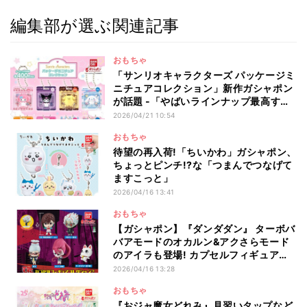
編集部が選ぶ関連記事
おもちゃ
「サンリオキャラクターズ パッケージミ
ニチュアコレクション」新作ガシャポン
が話題 -「やばいラインナップ最高すぎ
る」「可愛すぎるー!」
2026/04/21 10:54
おもちゃ
待望の再入荷!「ちいかわ」ガシャポン、
ちょっとピンチ!?な「つまんでつなげて
ますこっと」
2026/04/16 13:41
おもちゃ
【ガシャポン】『ダンダダン』 ターボバ
バアモードのオカルン&アクさらモード
のアイラも登場! カプセルフィギュアコ
レクション第二弾登場!
2026/04/16 13:28
おもちゃ
『おジャ魔女どれみ』見習いタップなど