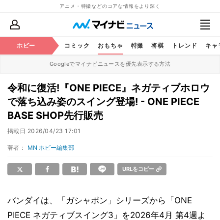
アニメ・特撮などのコアな情報をより深く
アニメ
ホビー
鉄道
コミック
おもちゃ
特撮
将棋
トレンド
キャ
Googleでマイナビニュースを優先表示する方法
令和に復活!『ONE PIECE』ネガティブホロウ
で落ち込み姿のスイング登場! - ONE PIECE
BASE SHOP先行販売
掲載日
2026/04/23 17:01
著者：
MN ホビー編集部
URLをコピー
バンダイは、「ガシャポン」シリーズから「ONE
PIECE ネガティブスイング3」を2026年4月 第4週よ