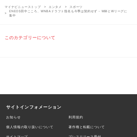
マイナビニューストップ
エンタメ
スポーツ
ENEOS田中こころ、WNBAドラフト指名も今季は契約せず - W杯とWリーグに
集中
このカテゴリーについて
サイトインフォメーション
お知らせ
利用規約
個人情報の取り扱いについて
著作権と転載について
サイトマップ
プレスリリース受付