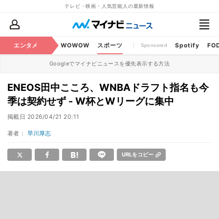
テレビ・映画・人気芸能人の最新情報
BS・CS番組
エンタメ
話題
WOWOW
スポーツ
Spotify
FO
Sponsored
Googleでマイナビニュースを優先表示する方法
ENEOS田中こころ、WNBAドラフト指名も今
季は契約せず - W杯とWリーグに集中
掲載日
2026/04/21 20:11
著者：
早川厚志
URLをコピー