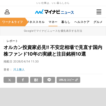
いい仕事は、いい暮らしから
ワーク＆ライフ
キャリア
ビジネススキル
マネー
暮らし
ヘルスケア
グルメ
Googleでマイナビニュースを優先表示する方法
レポート
オルカン投資家必見!! 不安定相場で見直す国内
株ファンド10年の実績と注目銘柄10選
掲載日
2026/04/14 11:30
著者：
川上雅人
URLをコピー