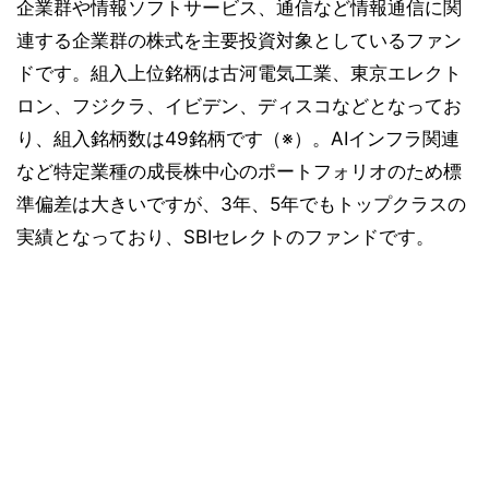
7位 日本ニューテクノロジー・オープン（愛称：
企業群や情報ソフトサービス、通信など情報通信に関
地球視点）
連する企業群の株式を主要投資対象としているファン
8位 NZAM 日本好配当株オープン（3ヵ月決算
ドです。組入上位銘柄は古河電気工業、東京エレクト
型）（愛称：四季の便り）
ロン、フジクラ、イビデン、ディスコなどとなってお
9位 三菱UFJ 日本株オープン「35」
り、組入銘柄数は49銘柄です（※）。AIインフラ関連
10位 フィデリティ・テクノロジー厳選株式ファ
ンド（愛称：Jテック＋）
など特定業種の成長株中心のポートフォリオのため標
準偏差は大きいですが、3年、5年でもトップクラスの
実績となっており、SBIセレクトのファンドです。