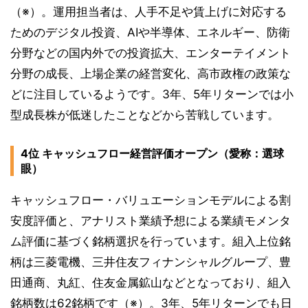
（※）。運用担当者は、人手不足や賃上げに対応する
ためのデジタル投資、AIや半導体、エネルギー、防衛
分野などの国内外での投資拡大、エンターテイメント
分野の成長、上場企業の経営変化、高市政権の政策な
どに注目しているようです。3年、5年リターンでは小
型成長株が低迷したことなどから苦戦しています。
4位 キャッシュフロー経営評価オープン（愛称：選球
眼）
キャッシュフロー・バリュエーションモデルによる割
安度評価と、アナリスト業績予想による業績モメンタ
ム評価に基づく銘柄選択を行っています。組入上位銘
柄は三菱電機、三井住友フィナンシャルグループ、豊
田通商、丸紅、住友金属鉱山などとなっており、組入
銘柄数は62銘柄です（※）。3年、5年リターンでも日