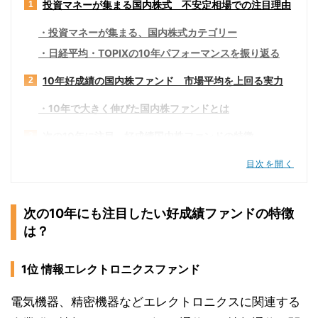
投資マネーが集まる国内株式 不安定相場での注目理由
1
投資マネーが集まる、国内株式カテゴリー
日経平均・TOPIXの10年パフォーマンスを振り返る
10年好成績の国内株ファンド 市場平均を上回る実力
2
10年で大きく伸びた国内株ファンドとは
次の10年に注目 好成績国内株ファンドの特徴
3
次の10年にも注目したい好成績ファンドの特徴は？
目次を開く
1位 情報エレクトロニクスファンド
2位 小型ブルーチップオープン
次の10年にも注目したい好成績ファンドの特徴
3位 企業価値成長小型株ファンド（愛称：眼力）
は？
4位 キャッシュフロー経営評価オープン（愛称：
選球眼）
1位 情報エレクトロニクスファンド
5位 ダイヤセレクト日本株オープン
電気機器、精密機器などエレクトロニクスに関連する
6位 ファンド“メガ・テック”