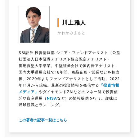
川上雅人
かわかみまさと
SBI証券 投資情報部 シニア・ファンドアナリスト（公益
社団法人日本証券アナリスト協会認定アナリスト）
慶應義塾大学卒業。中堅証券会社で国内株アナリスト、
国内大手運用会社で18年間、商品企画・営業などを担当
後、2020年よりファンドアナリストとして活動。2022
年11月から現職。最新の投資情報を発信する
『投資情報
メディア』
やダイヤモンドZAIなどのマネー誌で投資信
託や資産運用（
NISA
など）の情報提供を行う。趣味は
野球観戦とランニング。
この著者の記事一覧はこちら