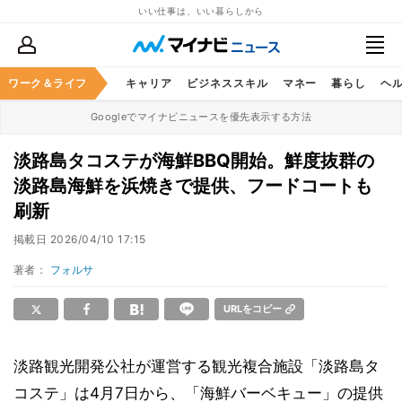
いい仕事は、いい暮らしから
ワーク＆ライフ
キャリア
ビジネススキル
マネー
暮らし
ヘ
Googleでマイナビニュースを優先表示する方法
淡路島タコステが海鮮BBQ開始。鮮度抜群の
淡路島海鮮を浜焼きで提供、フードコートも
刷新
掲載日
2026/04/10 17:15
著者：
フォルサ
URLをコピー
淡路観光開発公社が運営する観光複合施設「淡路島タ
コステ」は4月7日から、「海鮮バーベキュー」の提供