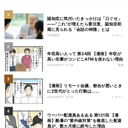
認知症に気付いたきっかけは「口ぐせ」
――“これ”が増えたら要注意、認知症初
期に見られる「会話の特徴」とは
20時間前
レポート
年収高い人って 第24回 【漫画】年収が
高い先輩がコンビニATMを使わない理由
2026/08/07 21:28
連載
【漫画】リモート会議、都合が悪いとき
にZ世代がとった行動は......
2026/08/07 16:03
レポート
ウーバー配達員あるある 第121回 【漫
画】酷暑の“紫外線対策”を徹底した配達
員が、数カ月後に絶句した理由