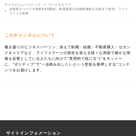
マイナビニューストップ
ワーク＆ライフ
淡路島タコステが海鮮BBQ開始。鮮度抜群の淡路島海鮮を浜焼きで提供、フード
コートも刷新
このチャンネルについて
働き盛りのビジネスパーソン、加えて転職・結婚・不動産購入・セカン
ドキャリアなど、ライフステージの節目を迎える様々な局面で確かな情
報を必要としている人たちに向けて"実用的で役に立つ"をモットー
に、"ポジティブ"で"一歩踏み出したいという意欲を後押しする"コンテ
ンツをお届けします。
サイトインフォメーション