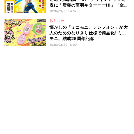
表に「唐突の高羽キターーー!!!」「全男
性陣が首を傾げる絶対領域ww」と話題
2026/03/30 14:57
おもちゃ
懐かしの「ミニモニ。テレフォン」が大
人のためのなりきり仕様で商品化! ミニ
モニ。結成25周年記念
2026/03/20 16:00