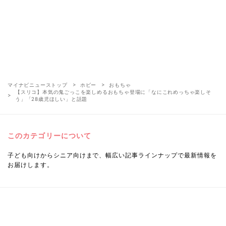
マイナビニューストップ
ホビー
おもちゃ
【スリコ】本気の鬼ごっこを楽しめるおもちゃ登場に「なにこれめっちゃ楽しそ
う」「28歳児ほしい」と話題
このカテゴリーについて
子ども向けからシニア向けまで、幅広い記事ラインナップで最新情報を
お届けします。