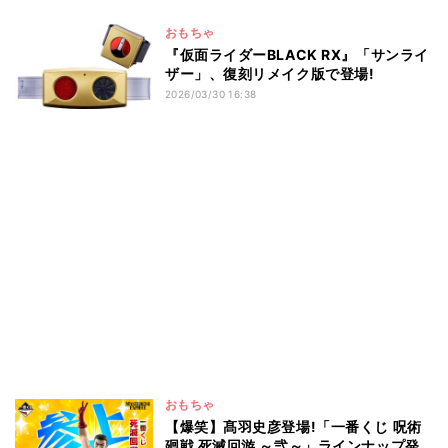
おもちゃ
『仮面ライダーBLACK RX』「サンライ
ザー」、復刻リメイク版で登場!
2026/03/30 16:38
おもちゃ
【爆笑】髙羽史彦登場!「一番くじ 呪術
廻戦 死滅回游 ～弐～」ラインナップ発