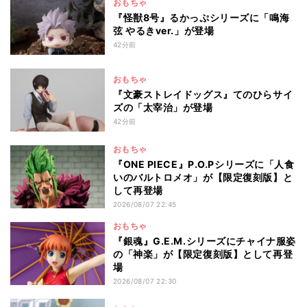
おもちゃ
『怪獣8号』るかっぷシリーズに「鳴海
弦 やるきver.」が登場
42分前
おもちゃ
『文豪ストレイドッグス』てのひらサイ
ズの「太宰治」が登場
42分前
おもちゃ
『ONE PIECE』P.O.Pシリーズに「人食
いのバルトロメオ」が【限定復刻版】と
して再登場
2026/08/07 22:45
おもちゃ
『銀魂』G.E.M.シリーズにチャイナ服姿
の「神楽」が【限定復刻版】として再登
場
2026/08/07 22:30