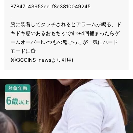
87847143952ee1f8e3810049245
.
腕に装着してタッチされるとアラームが鳴る、ド
キドキ感のあるおもちゃです👀4回捕まったらゲ
ームオーバー!いつもの鬼ごっこが一気にハード
モードに💥
(@3COINS_newsより引用)