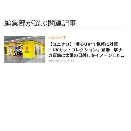
編集部が選ぶ関連記事
ヘルスケア
【ユニクロ】"着るUV"で気軽に対策
「UVカットコレクション」登場 - 駅ナ
カ店舗は太陽の日射しをイメージした
「黄色いユニクロ」に
2026/03/16 17:52