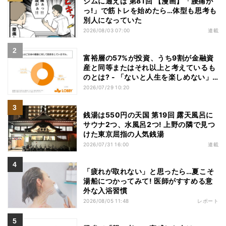
ジムに通えば 第81回 【漫画】「腰痛が
っ!」で筋トレを始めたら…体型も思考も
別人になっていた
2026/08/03 07:00
連載
富裕層の57%が投資、うち9割が金融資
産と同等またはそれ以上と考えているも
のとは? - 「ないと人生を楽しめない」
「人生の幸福度に直結する」「一度失え
2026/07/29 10:20
ばお金で買い戻すことが困難」
銭湯は550円の天国 第19回 露天風呂に
サウナ2つ、水風呂2つ! 上野の隣で見つ
けた東京屈指の人気銭湯
2026/07/31 16:00
連載
「疲れが取れない」と思ったら…夏こそ
湯船につかってみて! 医師がすすめる意
外な入浴習慣
2026/08/05 11:48
レポート