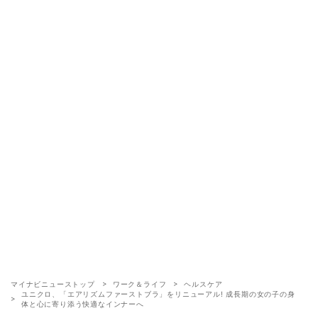
マイナビニューストップ
ワーク＆ライフ
ヘルスケア
ユニクロ、「エアリズムファーストブラ」をリニューアル! 成長期の女の子の身
体と心に寄り添う快適なインナーへ