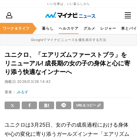
いい仕事は、いい暮らしから
ジネススキル
ワーク＆ライフ
マネー
暮らし
ヘルスケア
グルメ
レジャー
車とバイ
Googleでマイナビニュースを優先表示する方法
ユニクロ、「エアリズムファーストブラ」を
リニューアル! 成長期の女の子の身体と心に寄
り添う快適なインナーへ
掲載日
2026/03/26 14:42
著者：
みるず
URLをコピー
ユニクロは3月25日、女の子の成長過程における身体
や心の変化に寄り添うガールズインナー「エアリズム