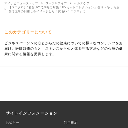
マイナビニューストップ
ワーク＆ライフ
ヘルスケア
【ユニクロ】"着るUV"で気軽に対策「UVカットコレクション」登場 - 駅ナカ店
舗は太陽の日射しをイメージした「黄色いユニクロ」に
このカテゴリーについて
ビジネスパーソンの心とからだの健康についての様々なコンテンツをお
届け。医師監修のもと、ストレスから心と体を守る方法などの心身の健
康に関する情報を提供します。
サイトインフォメーション
お知らせ
利用規約