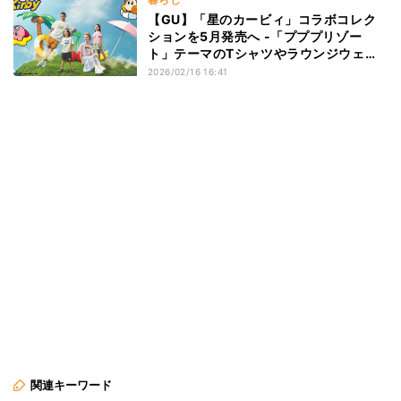
【GU】「星のカービィ」コラボコレク
ションを5月発売へ -「プププリゾー
ト」テーマのTシャツやラウンジウェア
など
2026/02/16 16:41
関連キーワード