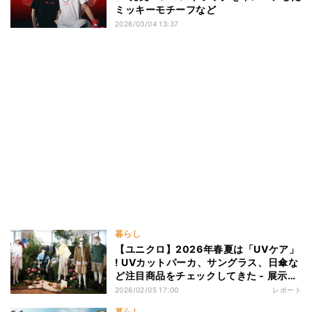
ミッキーモチーフなど
2026/03/04 13:37
暮らし
【ユニクロ】2026年春夏は「UVケア」
! UVカットパーカ、サングラス、日傘な
ど注目商品をチェックしてきた - 展示会
レポ
2026/02/05 17:00
レポート
暮らし