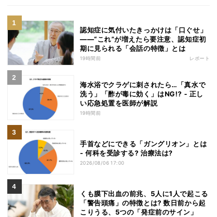
認知症に気付いたきっかけは「口ぐせ」
――“これ”が増えたら要注意、認知症初
期に見られる「会話の特徴」とは
19時間前
レポート
海水浴でクラゲに刺されたら…「真水で
洗う」「酢が毒に効く」はNG!? - 正し
い応急処置を医師が解説
19時間前
手首などにできる「ガングリオン」とは
- 何科を受診する? 治療法は?
2026/08/06 17:00
くも膜下出血の前兆、5人に1人で起こる
「警告頭痛」の特徴とは? 数日前から起
こりうる、5つの「発症前のサイン」