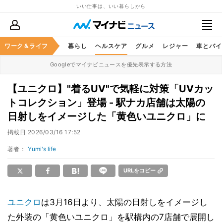
いい仕事は、いい暮らしから
ジネススキル
ワーク＆ライフ
マネー
暮らし
ヘルスケア
グルメ
レジャー
車とバイ
Googleでマイナビニュースを優先表示する方法
【ユニクロ】"着るUV"で気軽に対策「UVカッ
トコレクション」登場 - 駅ナカ店舗は太陽の
日射しをイメージした「黄色いユニクロ」に
掲載日
2026/03/16 17:52
著者：
Yumi's life
URLをコピー
ユニクロ
は3月16日より、太陽の日射しをイメージし
た外装の「黄色いユニクロ」を駅構内の7店舗で展開し