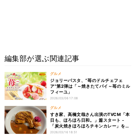
編集部が選ぶ関連記事
グルメ
ジョリーパスタ、“苺のドルチェフェ
ア”第2弾は「～焼きたてパイ～苺のミル
フィーユ」
2026/03/06 17:08
グルメ
すき家、高橋文哉さん出演のTVCM「本
日も、ほろほろ日和。」篇スタート -
「炭火焼きほろほろチキンカレー」を頬
張る姿に注目
2026/03/16 18:51