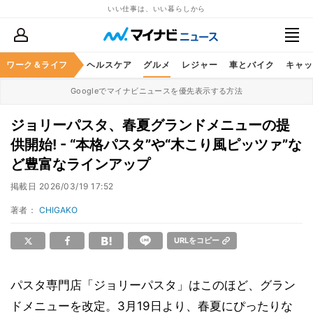
いい仕事は、いい暮らしから
ワーク＆ライフ
マネー
暮らし
ヘルスケア
グルメ
レジャー
車とバイク
キャッ
Googleでマイナビニュースを優先表示する方法
ジョリーパスタ、春夏グランドメニューの提
供開始! - “本格パスタ”や“木こり風ピッツァ”な
ど豊富なラインアップ
掲載日
2026/03/19 17:52
著者：
CHIGAKO
URLをコピー
パスタ専門店「ジョリーパスタ」はこのほど、グラン
ドメニューを改定。3月19日より、春夏にぴったりな