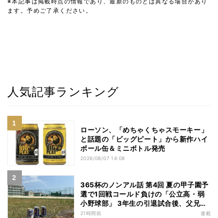
※本記事は掲載時点の情報であり、最新のものとは異なる場合があり
ます。予めご了承ください。
人気記事ランキング
ローソン、「めちゃくちゃスモーキー」
と話題の「ビッグピート」から新作ハイ
ボール缶＆ミニボトル発売
2026/08/07 14:08
365杯のノンアル話 第4回 夏の甲子園予
選で1回戦コールド負けの「公立高・弱
小野球部」 3年生の引退試合後、父兄
が“現場”で取り出したのは……
21時間前
連載