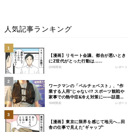
人気記事ランキング
【漫画】リモート会議、都合が悪いとき
にZ世代がとった行動は......
20時間前
レポート
ワークマンの「ペルチェベスト」、"作
業する人用"じゃない!? スポーツ観戦や
家事での熱中症&冷え対策に――話題の
商品を徹底検証
18時間前
レポート
【漫画】東京に限界を感じて地元へ…田
舎の仕事で見えた“ギャップ”