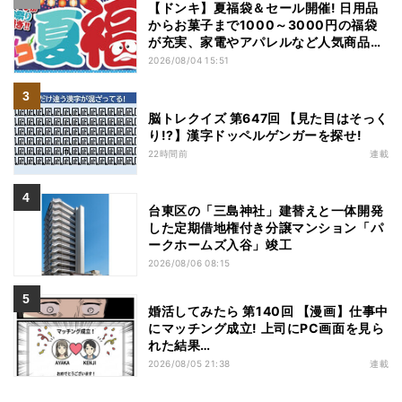
【ドンキ】夏福袋＆セール開催! 日用品
からお菓子まで1000～3000円の福袋
が充実、家電やアパレルなど人気商品も
特価
2026/08/04 15:51
脳トレクイズ 第647回 【見た目はそっく
り!?】漢字ドッペルゲンガーを探せ!
22時間前
連載
台東区の「三島神社」建替えと一体開発
した定期借地権付き分譲マンション「パ
ークホームズ入谷」竣工
2026/08/06 08:15
婚活してみたら 第140回 【漫画】仕事中
にマッチング成立! 上司にPC画面を見ら
れた結果…
2026/08/05 21:38
連載