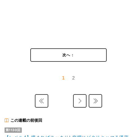
次へ：
1
2
この連載の前後回
第1130回