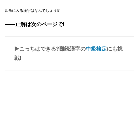
四角に入る漢字はなんでしょう!?
――正解は次のページで!
▶こっちはできる?難読漢字の
中級検定
にも挑
戦!