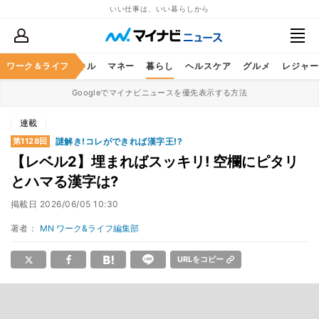
いい仕事は、いい暮らしから
ャリア
ワーク＆ライフ
ビジネススキル
マネー
暮らし
ヘルスケア
グルメ
レジャー
Googleでマイナビニュースを優先表示する方法
連載
謎解き!コレができれば漢字王!?
第1128回
【レベル2】埋まればスッキリ! 空欄にピタリ
とハマる漢字は?
掲載日
2026/06/05 10:30
著者：
MN ワーク&ライフ編集部
URLをコピー