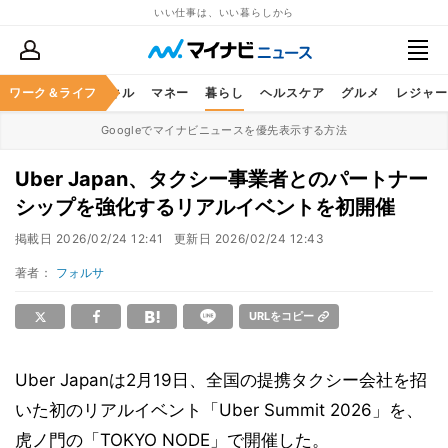
いい仕事は、いい暮らしから
ャリア
ワーク＆ライフ
ビジネススキル
マネー
暮らし
ヘルスケア
グルメ
レジャー
Googleでマイナビニュースを優先表示する方法
Uber Japan、タクシー事業者とのパートナー
シップを強化するリアルイベントを初開催
掲載日
2026/02/24 12:41
更新日
2026/02/24 12:43
著者：
フォルサ
URLをコピー
Uber Japanは2月19日、全国の提携タクシー会社を招
いた初のリアルイベント「Uber Summit 2026」を、
虎ノ門の「TOKYO NODE」で開催した。