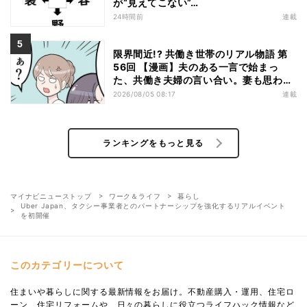
が“見えてこない”…
24時間前
連載
限界間近!? 共働き世帯のリアル物語 第
56回 【漫画】夫のある一言で始まっ
た、共働き夫婦の言い合い。妻も思わ
ず…
2026/08/05 08:17
連載
ランキングをもっと見る
マイナビニューストップ
ワーク＆ライフ
暮らし
Uber Japan、タクシー事業者とのパートナーシップを強化するリアルイベント
を初開催
このカテゴリーについて
住まいや暮らしに関する最新情報をお届け。不動産購入・運用、住宅ロ
ーン、住宅リフォームや、日々の暮らしに役立つライフハック情報など