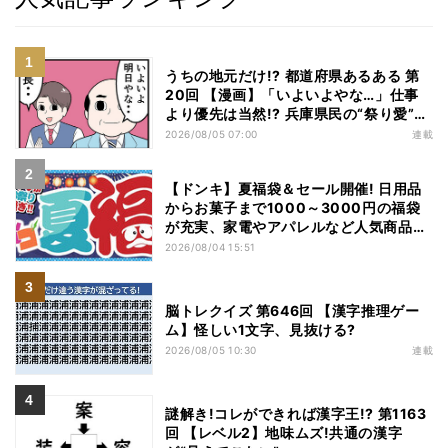
うちの地元だけ!? 都道府県あるある 第
20回 【漫画】「いよいよやな…」仕事
より優先は当然!? 兵庫県民の“祭り愛”が
熱すぎた
2026/08/05 07:00
連載
【ドンキ】夏福袋＆セール開催! 日用品
からお菓子まで1000～3000円の福袋
が充実、家電やアパレルなど人気商品も
特価
2026/08/04 15:51
脳トレクイズ 第646回 【漢字推理ゲー
ム】怪しい1文字、見抜ける?
2026/08/05 10:30
連載
謎解き!コレができれば漢字王!? 第1163
回 【レベル2】地味ムズ!共通の漢字