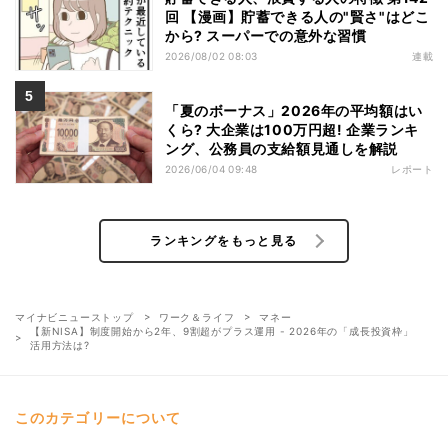
回 【漫画】貯蓄できる人の"賢さ"はどこ
から? スーパーでの意外な習慣
2026/08/02 08:03
連載
「夏のボーナス」2026年の平均額はい
くら? 大企業は100万円超! 企業ランキ
ング、公務員の支給額見通しを解説
2026/06/04 09:48
レポート
ランキングをもっと見る
マイナビニューストップ
ワーク＆ライフ
マネー
【新NISA】制度開始から2年、9割超がプラス運用 - 2026年の「成長投資枠」
活用方法は?
このカテゴリーについて