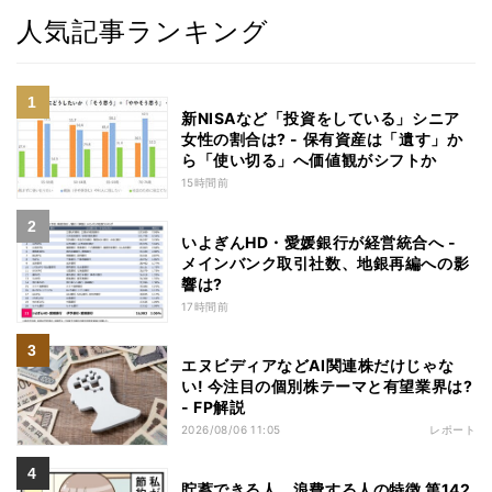
人気記事ランキング
新NISAなど「投資をしている」シニア
女性の割合は? - 保有資産は「遺す」か
ら「使い切る」へ価値観がシフトか
15時間前
いよぎんHD・愛媛銀行が経営統合へ -
メインバンク取引社数、地銀再編への影
響は?
17時間前
エヌビディアなどAI関連株だけじゃな
い! 今注目の個別株テーマと有望業界は?
- FP解説
2026/08/06 11:05
レポート
貯蓄できる人、浪費する人の特徴 第142