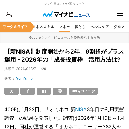
いい仕事は、いい暮らしから
ワーク＆ライフ
キャリア
ビジネススキル
マネー
暮らし
ヘルスケア
グルメ
Googleでマイナビニュースを優先表示する方法
【新NISA】制度開始から2年、9割超がプラス
運用 - 2026年の「成長投資枠」活用方法は?
掲載日
2026/01/27 11:29
著者：
Yumi's life
URLをコピー
400Fは1月22日、「オカネコ 新
NISA
3年目の利用実態
調査」の結果を発表した。調査は2026年1月10日～1月
12日、同社が運営する「オカネコ」ユーザー382人を