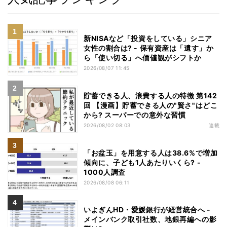
新NISAなど「投資をしている」シニア
女性の割合は? - 保有資産は「遺す」か
ら「使い切る」へ価値観がシフトか
2026/08/07 11:45
貯蓄できる人、浪費する人の特徴 第142
回 【漫画】貯蓄できる人の"賢さ"はどこ
から? スーパーでの意外な習慣
2026/08/02 08:03
連載
「お盆玉」を用意する人は38.6%で増加
傾向に、子ども1人あたりいくら? -
1000人調査
2026/08/08 06:11
いよぎんHD・愛媛銀行が経営統合へ -
メインバンク取引社数、地銀再編への影